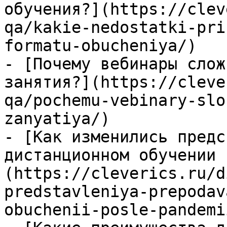
обучения?](https://clev
qa/kakie-nedostatki-pri
formatu-obucheniya/)

- [Почему вебинары слож
занятия?](https://cleve
qa/pochemu-vebinary-slo
zanyatiya/)

- [Как изменились предс
дистанционном обучении 
(https://cleverics.ru/d
predstavleniya-prepodav
obuchenii-posle-pandemii