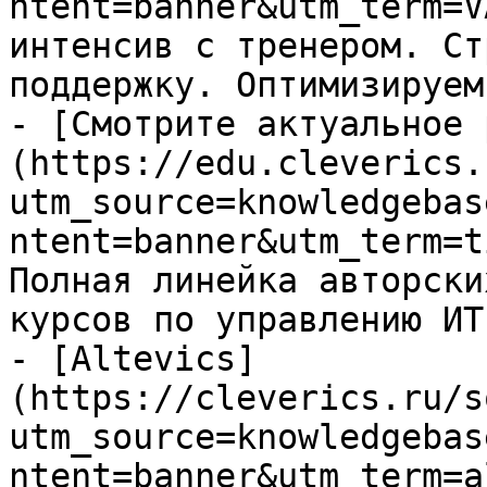
ntent=banner&utm_term=V
интенсив с тренером. Ст
поддержку. Оптимизируем
- [Смотрите актуальное 
(https://edu.cleverics.
utm_source=knowledgebas
ntent=banner&utm_term=t
Полная линейка авторски
курсов по управлению ИТ

- [Altevics]
(https://cleverics.ru/s
utm_source=knowledgebas
ntent=banner&utm_term=a