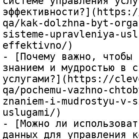
системе управления услу
эффективности?](https:/
qa/kak-dolzhna-byt-orga
sisteme-upravleniya-usl
effektivno/)

- [Почему важно, чтобы 
знанием и мудростью в с
услугами?](https://clev
qa/pochemu-vazhno-chtob
znaniem-i-mudrostyu-v-s
uslugami/)

- [Можно ли использоват
данных для управления к