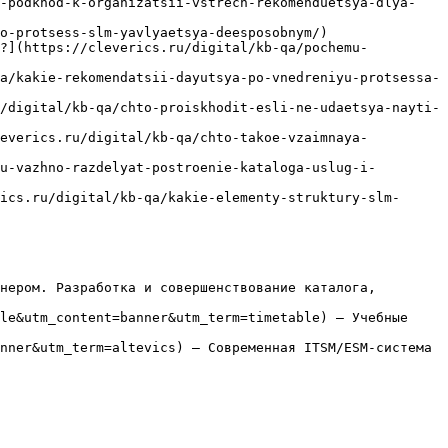
y-podkhod-k-organizatsii-vstrech-rekomenduetsya-dlya-
o-protsess-slm-yavlyaetsya-deesposobnym/)

о?](https://cleverics.ru/digital/kb-qa/pochemu-
a/kakie-rekomendatsii-dayutsya-po-vnedreniyu-protsessa-
/digital/kb-qa/chto-proiskhodit-esli-ne-udaetsya-nayti-
leverics.ru/digital/kb-qa/chto-takoe-vzaimnaya-
u-vazhno-razdelyat-postroenie-kataloga-uslug-i-
ics.ru/digital/kb-qa/kakie-elementy-struktury-slm-
нером. Разработка и совершенствование каталога, 
le&utm_content=banner&utm_term=timetable) — Учебные 
nner&utm_term=altevics) — Современная ITSM/ESM-система