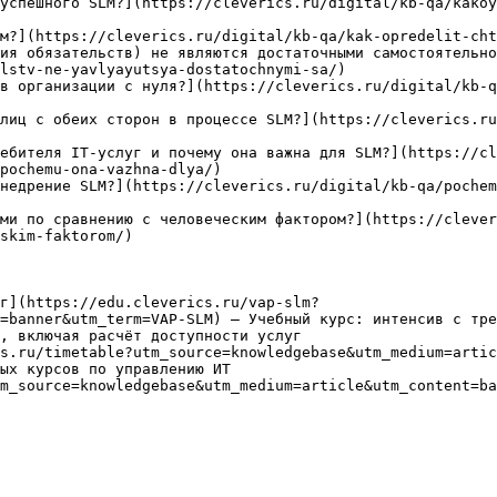
успешного SLM?](https://cleverics.ru/digital/kb-qa/kako
м?](https://cleverics.ru/digital/kb-qa/kak-opredelit-cht
ия обязательств) не являются достаточными самостоятельн
lstv-ne-yavlyayutsya-dostatochnymi-sa/)

в организации с нуля?](https://cleverics.ru/digital/kb-q
лиц с обеих сторон в процессе SLM?](https://cleverics.ru
ебителя IT-услуг и почему она важна для SLM?](https://c
pochemu-ona-vazhna-dlya/)

недрение SLM?](https://cleverics.ru/digital/kb-qa/pochem
ми по сравнению с человеческим фактором?](https://clever
skim-faktorom/)

г](https://edu.cleverics.ru/vap-slm?
=banner&utm_term=VAP-SLM) — Учебный курс: интенсив с тре
, включая расчёт доступности услуг

s.ru/timetable?utm_source=knowledgebase&utm_medium=artic
ых курсов по управлению ИТ

m_source=knowledgebase&utm_medium=article&utm_content=ba