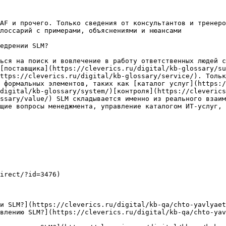
AF и прочего. Только сведения от консультантов и тренеро
лоссарий с примерами, объяснениями и нюансами

едрении SLM?

ься на поиск и вовлечение в работу ответственных людей с
[поставщика](https://cleverics.ru/digital/kb-glossary/su
ttps://cleverics.ru/digital/kb-glossary/service/). Тольк
 формальных элементов, таких как [каталог услуг](https:/
digital/kb-glossary/system/)[контроля](https://cleverics
ssary/value/) SLM складывается именно из реального взаим
щие вопросы менеджмента, управление каталогом ИТ-услуг, 
irect/?id=3476)

и SLM?](https://cleverics.ru/digital/kb-qa/chto-yavlyaet
влению SLM?](https://cleverics.ru/digital/kb-qa/chto-ya