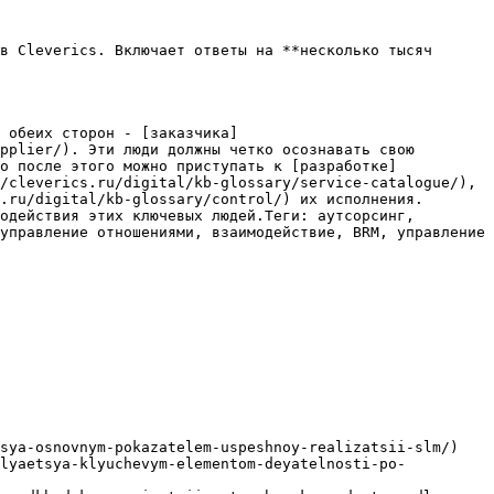
в Cleverics. Включает ответы на **несколько тысяч 
 обеих сторон - [заказчика]
pplier/). Эти люди должны четко осознавать свою 
о после этого можно приступать к [разработке]
/cleverics.ru/digital/kb-glossary/service-catalogue/), 
.ru/digital/kb-glossary/control/) их исполнения. 
одействия этих ключевых людей.Теги: аутсорсинг, 
управление отношениями, взаимодействие, BRM, управление 
sya-osnovnym-pokazatelem-uspeshnoy-realizatsii-slm/)

vlyaetsya-klyuchevym-elementom-deyatelnosti-po-