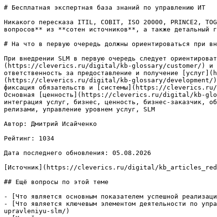
# Бесплатная экспертная база знаний по управлению ИТ

Никакого пересказа ITIL, COBIT, ISO 20000, PRINCE2, TOG
вопросов** из **сотен источников**, а также детальный г
# На что в первую очередь должны ориентироваться при вн
При внедрении SLM в первую очередь следует ориентироват
(https://cleverics.ru/digital/kb-glossary/customer/) и 
ответственность за предоставление и получение [услуг](h
(https://cleverics.ru/digital/kb-glossary/development/)
фиксация обязательств и [системы](https://cleverics.ru/
Основная [ценность](https://cleverics.ru/digital/kb-glo
интеграция услуг, бизнес, ценность, бизнес-заказчик, об
релизами, управление уровнем услуг, SLM

Автор: Дмитрий Исайченко

Рейтинг: 1034

Дата последнего обновления: 05.08.2026

[Источник](https://cleverics.ru/digital/kb_articles_red
## Ещё вопросы по этой теме

- [Что является основным показателем успешной реализаци
- [Что является ключевым элементом деятельности по упра
upravleniyu-slm/)
