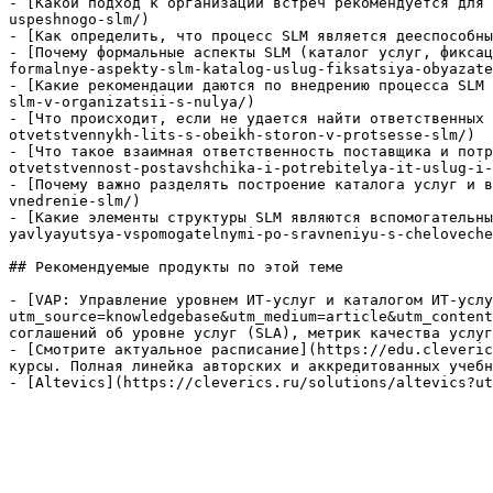
- [Какой подход к организации встреч рекомендуется для 
uspeshnogo-slm/)

- [Как определить, что процесс SLM является дееспособны
- [Почему формальные аспекты SLM (каталог услуг, фиксац
formalnye-aspekty-slm-katalog-uslug-fiksatsiya-obyazate
- [Какие рекомендации даются по внедрению процесса SLM 
slm-v-organizatsii-s-nulya/)

- [Что происходит, если не удается найти ответственных 
otvetstvennykh-lits-s-obeikh-storon-v-protsesse-slm/)

- [Что такое взаимная ответственность поставщика и потр
otvetstvennost-postavshchika-i-potrebitelya-it-uslug-i-
- [Почему важно разделять построение каталога услуг и в
vnedrenie-slm/)

- [Какие элементы структуры SLM являются вспомогательны
yavlyayutsya-vspomogatelnymi-po-sravneniyu-s-cheloveche
## Рекомендуемые продукты по этой теме

- [VAP: Управление уровнем ИТ-услуг и каталогом ИТ-услу
utm_source=knowledgebase&utm_medium=article&utm_content
соглашений об уровне услуг (SLA), метрик качества услуг
- [Смотрите актуальное расписание](https://edu.cleveric
курсы. Полная линейка авторских и аккредитованных учебн
- [Altevics](https://cleverics.ru/solutions/altevics?ut