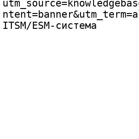
utm_source=knowledgebas
ntent=banner&utm_term=a
ITSM/ESM-система