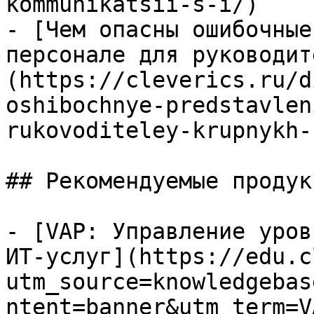
kommunikatsii-s-i/)

- [Чем опасны ошибочные
персонале для руководит
(https://cleverics.ru/d
oshibochnye-predstavlen
rukovoditeley-krupnykh-
## Рекомендуемые продук
- [VAP: Управление уров
ИТ-услуг](https://edu.c
utm_source=knowledgebas
ntent=banner&utm_term=V