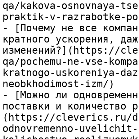
qa/kakova-osnovnaya-tse
praktik-v-razrabotke-po/
- [Почему не все компан
кратного ускорения, даж
изменений?](https://cle
qa/pochemu-ne-vse-kompa
kratnogo-uskoreniya-daz
neobkhodimost-izm/)

- [Можно ли одновременн
поставки и количество р
(https://cleverics.ru/d
odnovremenno-uvelichit-