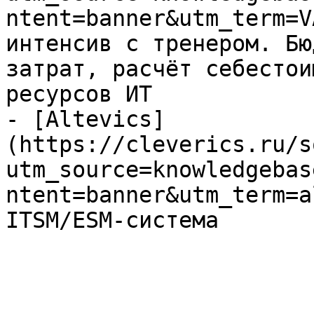
ntent=banner&utm_term=V
интенсив с тренером. Бю
затрат, расчёт себестои
ресурсов ИТ

- [Altevics]
(https://cleverics.ru/s
utm_source=knowledgebas
ntent=banner&utm_term=a
ITSM/ESM-система