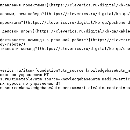
правления проектами?](https://cleverics.ru/digital/kb-q
лезным, чем победа?](https://cleverics.ru/digital/kb-qa/
проектами?](https://cleverics.ru/digital/kb-qa/pochemu-d
 деловой игры?](https://cleverics.ru/digital/kb-qa/kaki
фективности команды в реальной работе?](https://cleveri
oy-rabote/)

тивности команд?](https://cleverics.ru/digital/kb-qa/ch
verics.ru/itsm-foundation?utm_source=knowledgebase&utm_m
нинг по управлению ИТ

s.ru/timetable?utm_source=knowledgebase&utm_medium=artic
ых курсов по управлению ИТ

m_source=knowledgebase&utm_medium=article&utm_content=ba