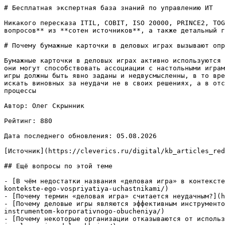
# Бесплатная экспертная база знаний по управлению ИТ

Никакого пересказа ITIL, COBIT, ISO 20000, PRINCE2, TOG
вопросов** из **сотен источников**, а также детальный г
# Почему бумажные карточки в деловых играх вызывают опр
Бумажные карточки в деловых играх активно используются 
они могут способствовать ассоциации с настольными играм
игры должны быть явно заданы и недвусмысленны, в то вре
искать виновных за неудачи не в своих решениях, а в отс
процессы

Автор: Олег Скрынник

Рейтинг: 880

Дата последнего обновления: 05.08.2026

[Источник](https://cleverics.ru/digital/kb_articles_red
## Ещё вопросы по этой теме

- [В чём недостатки названия «деловая игра» в контексте
kontekste-ego-vospriyatiya-uchastnikami/)

- [Почему термин «деловая игра» считается неудачным?](h
- [Почему деловые игры являются эффективным инструменто
instrumentom-korporativnogo-obucheniya/)

- [Почему некоторые организации отказываются от использ