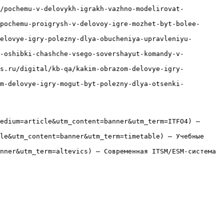
a/pochemu-v-delovykh-igrakh-vazhno-modelirovat-
pochemu-proigrysh-v-delovoy-igre-mozhet-byt-bolee-
elovye-igry-polezny-dlya-obucheniya-upravleniyu-
e-oshibki-chashche-vsego-sovershayut-komandy-v-
cs.ru/digital/kb-qa/kakim-obrazom-delovye-igry-
em-delovye-igry-mogut-byt-polezny-dlya-otsenki-
edium=article&utm_content=banner&utm_term=ITFO4) — 
le&utm_content=banner&utm_term=timetable) — Учебные 
nner&utm_term=altevics) — Современная ITSM/ESM-система