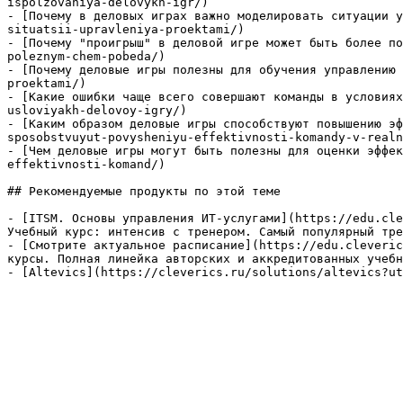
ispolzovaniya-delovykh-igr/)

- [Почему в деловых играх важно моделировать ситуации у
situatsii-upravleniya-proektami/)

- [Почему "проигрыш" в деловой игре может быть более по
poleznym-chem-pobeda/)

- [Почему деловые игры полезны для обучения управлению 
proektami/)

- [Какие ошибки чаще всего совершают команды в условиях
usloviyakh-delovoy-igry/)

- [Каким образом деловые игры способствуют повышению эф
sposobstvuyut-povysheniyu-effektivnosti-komandy-v-realn
- [Чем деловые игры могут быть полезны для оценки эффек
effektivnosti-komand/)

## Рекомендуемые продукты по этой теме

- [ITSM. Основы управления ИТ-услугами](https://edu.cle
Учебный курс: интенсив с тренером. Самый популярный тре
- [Смотрите актуальное расписание](https://edu.cleveric
курсы. Полная линейка авторских и аккредитованных учебн
- [Altevics](https://cleverics.ru/solutions/altevics?ut