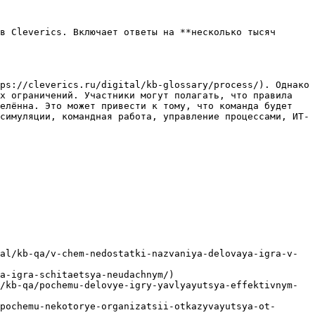
в Cleverics. Включает ответы на **несколько тысяч 
ps://cleverics.ru/digital/kb-glossary/process/). Однако 
х ограничений. Участники могут полагать, что правила 
елённа. Это может привести к тому, что команда будет 
симуляции, командная работа, управление процессами, ИТ-
al/kb-qa/v-chem-nedostatki-nazvaniya-delovaya-igra-v-
a-igra-schitaetsya-neudachnym/)

/kb-qa/pochemu-delovye-igry-yavlyayutsya-effektivnym-
pochemu-nekotorye-organizatsii-otkazyvayutsya-ot-