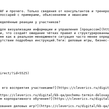
AF и прочего. Только сведения от консультантов и тренеро
лоссарий с примерами, объяснениями и нюансами

еделённые реакции у участников?

для визуализации информации и управления [процессом](htt
и, что создаёт ожидание чётких правил и структурированны
мя как в реальном менеджменте ситуация часто менее опред
утствии подробных инструкций.Теги: деловые игры, бизнес-
irect/?id=5525)

 его восприятия участниками?](https://cleverics.ru/digit
ttps://cleverics.ru/digital/kb-qa/pochemu-termin-delovay
м корпоративного обучения?](https://cleverics.ru/digital
ования деловых игр?](https://cleverics.ru/digital/kb-qa/