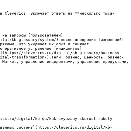
в Cleverics. Включает ответы на **несколько тысяч 
 на запросы [пользователей]
ital/kb-glossary/system/) после внедрения [изменений]
ржками, что ухудшает их опыт и снижает 
оперативное устранение [инцидентов]
в](https://cleverics.ru/digital/kb-glossary/business-
ital-transformation/).Теги: бизнес, ценность, бизнес-
-Market, управление инцидентами, управление продуктами, 
ics.ru/digital/kb-qa/kak-svyazany-skorost-raboty-
ванных систем?](https://cleverics.ru/digital/kb-