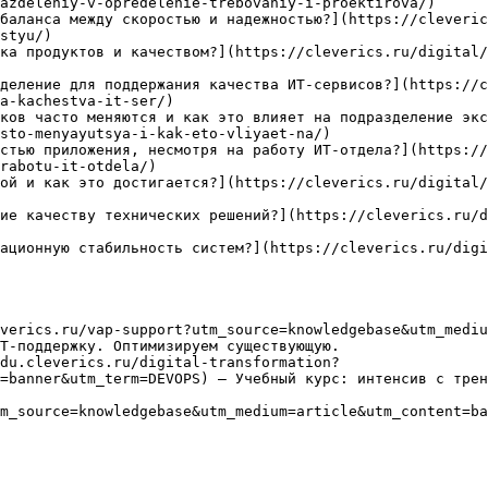
azdeleniy-v-opredelenie-trebovaniy-i-proektirova/)

баланса между скоростью и надежностью?](https://cleveric
styu/)

ка продуктов и качеством?](https://cleverics.ru/digital/
деление для поддержания качества ИТ-сервисов?](https://c
a-kachestva-it-ser/)

ков часто меняются и как это влияет на подразделение экс
sto-menyayutsya-i-kak-eto-vliyaet-na/)

стью приложения, несмотря на работу ИТ-отдела?](https://
rabotu-it-otdela/)

ой и как это достигается?](https://cleverics.ru/digital/
ие качеству технических решений?](https://cleverics.ru/
ационную стабильность систем?](https://cleverics.ru/digi
verics.ru/vap-support?utm_source=knowledgebase&utm_mediu
Т-поддержку. Оптимизируем существующую.

du.cleverics.ru/digital-transformation?
=banner&utm_term=DEVOPS) — Учебный курс: интенсив с трен
m_source=knowledgebase&utm_medium=article&utm_content=ba