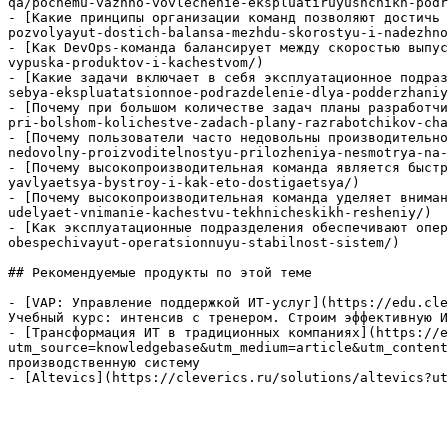
qa/pochemu-vazhno-vovlechenie-ekspluatiruyushchikh-podr
- [Какие принципы организации команд позволяют достичь 
pozvolyayut-dostich-balansa-mezhdu-skorostyu-i-nadezhno
- [Как DevOps-команда балансирует между скоростью выпус
vypuska-produktov-i-kachestvom/)

- [Какие задачи включает в себя эксплуатационное подраз
sebya-ekspluatatsionnoe-podrazdelenie-dlya-podderzhaniy
- [Почему при большом количестве задач планы разработчи
pri-bolshom-kolichestve-zadach-plany-razrabotchikov-cha
- [Почему пользователи часто недовольны производительно
nedovolny-proizvoditelnostyu-prilozheniya-nesmotrya-na-
- [Почему высокопроизводительная команда является быстр
yavlyaetsya-bystroy-i-kak-eto-dostigaetsya/)

- [Почему высокопроизводительная команда уделяет вниман
udelyaet-vnimanie-kachestvu-tekhnicheskikh-resheniy/)

- [Как эксплуатационные подразделения обеспечивают опер
obespechivayut-operatsionnuyu-stabilnost-sistem/)

## Рекомендуемые продукты по этой теме

- [VAP: Управление поддержкой ИТ-услуг](https://edu.cle
Учебный курс: интенсив с тренером. Строим эффективную И
- [Трансформация ИТ в традиционных компаниях](https://e
utm_source=knowledgebase&utm_medium=article&utm_content
производственную систему

- [Altevics](https://cleverics.ru/solutions/altevics?ut