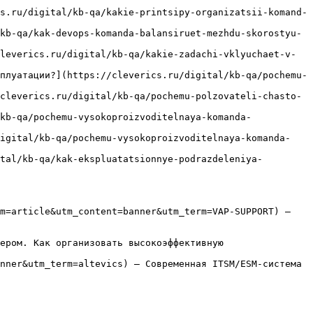
s.ru/digital/kb-qa/kakie-printsipy-organizatsii-komand-
kb-qa/kak-devops-komanda-balansiruet-mezhdu-skorostyu-
leverics.ru/digital/kb-qa/kakie-zadachi-vklyuchaet-v-
плуатации?](https://cleverics.ru/digital/kb-qa/pochemu-
cleverics.ru/digital/kb-qa/pochemu-polzovateli-chasto-
kb-qa/pochemu-vysokoproizvoditelnaya-komanda-
digital/kb-qa/pochemu-vysokoproizvoditelnaya-komanda-
tal/kb-qa/kak-ekspluatatsionnye-podrazdeleniya-
m=article&utm_content=banner&utm_term=VAP-SUPPORT) — 
ером. Как организовать высокоэффективную 
nner&utm_term=altevics) — Современная ITSM/ESM-система