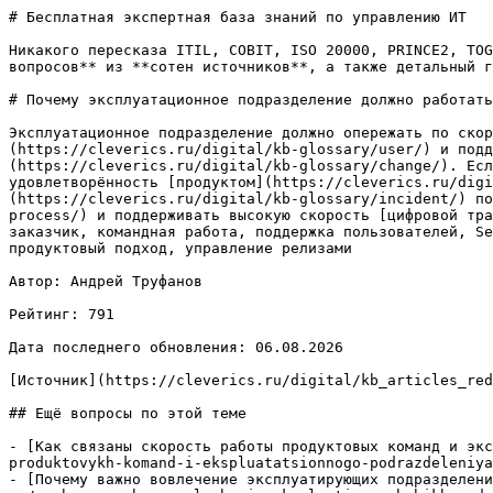
# Бесплатная экспертная база знаний по управлению ИТ

Никакого пересказа ITIL, COBIT, ISO 20000, PRINCE2, TOG
вопросов** из **сотен источников**, а также детальный г
# Почему эксплуатационное подразделение должно работать
Эксплуатационное подразделение должно опережать по скор
(https://cleverics.ru/digital/kb-glossary/user/) и подд
(https://cleverics.ru/digital/kb-glossary/change/). Есл
удовлетворённость [продуктом](https://cleverics.ru/digi
(https://cleverics.ru/digital/kb-glossary/incident/) по
process/) и поддерживать высокую скорость [цифровой тра
заказчик, командная работа, поддержка пользователей, Se
продуктовый подход, управление релизами

Автор: Андрей Труфанов

Рейтинг: 791

Дата последнего обновления: 06.08.2026

[Источник](https://cleverics.ru/digital/kb_articles_red
## Ещё вопросы по этой теме

- [Как связаны скорость работы продуктовых команд и экс
produktovykh-komand-i-ekspluatatsionnogo-podrazdeleniya
- [Почему важно вовлечение эксплуатирующих подразделени