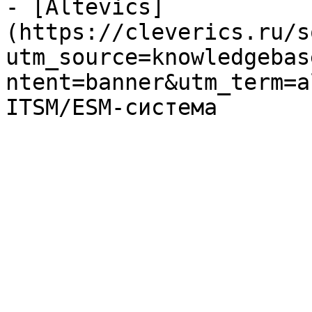
- [Altevics]
(https://cleverics.ru/s
utm_source=knowledgebas
ntent=banner&utm_term=a
ITSM/ESM-система