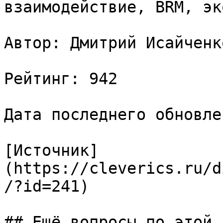
взаимодействие, BRM, эк
Автор: Дмитрий Исайченко
Рейтинг: 942

Дата последнего обновле
[Источник]
(https://cleverics.ru/d
/?id=241)

## Ещё вопросы по этой т