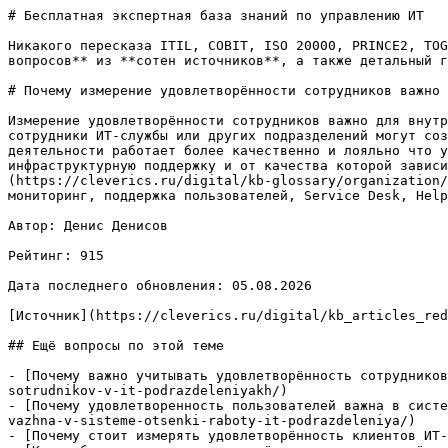
# Бесплатная экспертная база знаний по управлению ИТ

Никакого пересказа ITIL, COBIT, ISO 20000, PRINCE2, TOG
вопросов** из **сотен источников**, а также детальный г
# Почему измерение удовлетворённости сотрудников важно 
Измерение удовлетворённости сотрудников важно для внутр
сотрудники ИТ-службы или других подразделений могут соз
деятельности работает более качественно и лояльно что у
инфраструктурную поддержку и от качества которой завис
(https://cleverics.ru/digital/kb-glossary/organization/
мониторинг, поддержка пользователей, Service Desk, Help
Автор: Денис Денисов

Рейтинг: 915

Дата последнего обновления: 05.08.2026

[Источник](https://cleverics.ru/digital/kb_articles_red
## Ещё вопросы по этой теме

- [Почему важно учитывать удовлетворённость сотрудников
sotrudnikov-v-it-podrazdeleniyakh/)

- [Почему удовлетворенность пользователей важна в систе
vazhna-v-sisteme-otsenki-raboty-it-podrazdeleniya/)

- [Почему стоит измерять удовлетворённость клиентов ИТ-