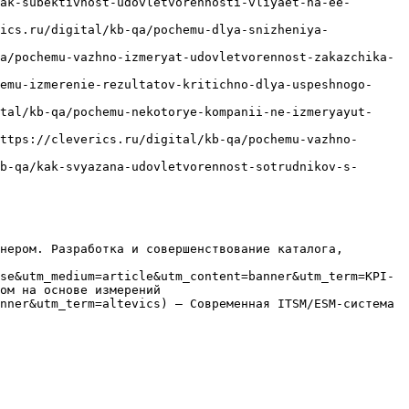
ak-subektivnost-udovletvorennosti-vliyaet-na-ee-
ics.ru/digital/kb-qa/pochemu-dlya-snizheniya-
a/pochemu-vazhno-izmeryat-udovletvorennost-zakazchika-
emu-izmerenie-rezultatov-kritichno-dlya-uspeshnogo-
tal/kb-qa/pochemu-nekotorye-kompanii-ne-izmeryayut-
ttps://cleverics.ru/digital/kb-qa/pochemu-vazhno-
b-qa/kak-svyazana-udovletvorennost-sotrudnikov-s-
нером. Разработка и совершенствование каталога, 
se&utm_medium=article&utm_content=banner&utm_term=KPI-
ом на основе измерений

nner&utm_term=altevics) — Современная ITSM/ESM-система