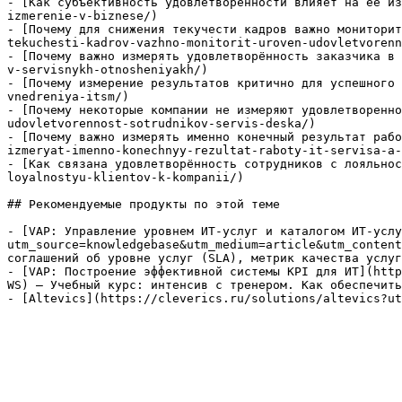
- [Как субъективность удовлетворённости влияет на её из
izmerenie-v-biznese/)

- [Почему для снижения текучести кадров важно мониторит
tekuchesti-kadrov-vazhno-monitorit-uroven-udovletvorenn
- [Почему важно измерять удовлетворённость заказчика в 
v-servisnykh-otnosheniyakh/)

- [Почему измерение результатов критично для успешного 
vnedreniya-itsm/)

- [Почему некоторые компании не измеряют удовлетворенно
udovletvorennost-sotrudnikov-servis-deska/)

- [Почему важно измерять именно конечный результат рабо
izmeryat-imenno-konechnyy-rezultat-raboty-it-servisa-a-
- [Как связана удовлетворённость сотрудников с лояльнос
loyalnostyu-klientov-k-kompanii/)

## Рекомендуемые продукты по этой теме

- [VAP: Управление уровнем ИТ-услуг и каталогом ИТ-услу
utm_source=knowledgebase&utm_medium=article&utm_content
соглашений об уровне услуг (SLA), метрик качества услуг
- [VAP: Построение эффективной системы KPI для ИТ](http
WS) — Учебный курс: интенсив с тренером. Как обеспечить
- [Altevics](https://cleverics.ru/solutions/altevics?ut