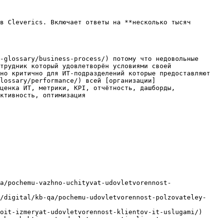
в Cleverics. Включает ответы на **несколько тысяч 
-glossary/business-process/) потому что недовольные 
трудник который удовлетворён условиями своей 
но критично для ИТ-подразделений которые предоставляют 
lossary/performance/) всей [организации]
ценка ИТ, метрики, KPI, отчётность, дашборды, 
ктивность, оптимизация

a/pochemu-vazhno-uchityvat-udovletvorennost-
/digital/kb-qa/pochemu-udovletvorennost-polzovateley-
oit-izmeryat-udovletvorennost-klientov-it-uslugami/)
