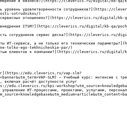
мерение в бизнесе?](https://cleverics.ru/digital/kb-qa/k
ь уровень удовлетворенности сотрудников?](https://clever
osti-sotrudnikov/)

сервисных отношениях?](https://cleverics.ru/digital/kb-q
внедрения ITSM?](https://cleverics.ru/digital/kb-qa/poch
сть сотрудников сервис деска?](https://cleverics.ru/digi
ты ИТ-сервиса, а не только его технические параметры?](h
ne-tolko-ego-tekhnicheskie-par/)

тью клиентов к компании?](https://cleverics.ru/digital/k
г](https://edu.cleverics.ru/vap-slm?
=banner&utm_term=VAP-SLM) — Учебный курс: интенсив с тре
, включая расчёт доступности услуг

s://edu.cleverics.ru/kpi-workshop?utm_source=knowledgeba
 управление ИТ-процессами, проектами, услугами, персонал
m_source=knowledgebase&utm_medium=article&utm_content=ba