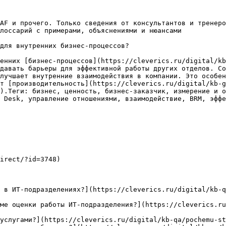
AF и прочего. Только сведения от консультантов и тренеро
лоссарий с примерами, объяснениями и нюансами

для внутренних бизнес-процессов?

енних [бизнес-процессов](https://cleverics.ru/digital/kb
давать барьеры для эффективной работы других отделов. Со
лучшает внутренние взаимодействия в компании. Это особен
ит [производительность](https://cleverics.ru/digital/kb-g
).Теги: бизнес, ценность, бизнес-заказчик, измерение и о
 Desk, управление отношениями, взаимодействие, BRM, эффе
irect/?id=3748)

 в ИТ-подразделениях?](https://cleverics.ru/digital/kb-q
ме оценки работы ИТ-подразделения?](https://cleverics.ru
услугами?](https://cleverics.ru/digital/kb-qa/pochemu-st