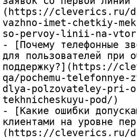
заявок со первой линии 
(https://cleverics.ru/d
vazhno-imet-chetkiy-mek
so-pervoy-linii-na-vtor
- [Почему телефонные зв
для пользователей при о
поддержку?](https://cle
qa/pochemu-telefonnye-z
dlya-polzovateley-pri-o
tekhnicheskuyu-pod/)

- [Какие ошибки допуска
клиентами на уровне пер
(https://cleverics.ru/d