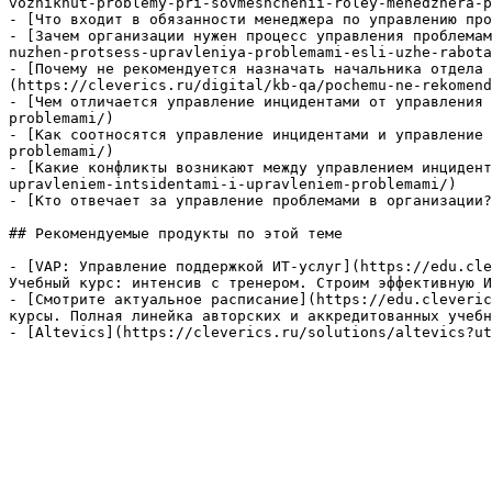
vozniknut-problemy-pri-sovmeshchenii-roley-menedzhera-p
- [Что входит в обязанности менеджера по управлению про
- [Зачем организации нужен процесс управления проблемам
nuzhen-protsess-upravleniya-problemami-esli-uzhe-rabota
- [Почему не рекомендуется назначать начальника отдела 
(https://cleverics.ru/digital/kb-qa/pochemu-ne-rekomend
- [Чем отличается управление инцидентами от управления 
problemami/)

- [Как соотносятся управление инцидентами и управление 
problemami/)

- [Какие конфликты возникают между управлением инцидент
upravleniem-intsidentami-i-upravleniem-problemami/)

- [Кто отвечает за управление проблемами в организации?
## Рекомендуемые продукты по этой теме

- [VAP: Управление поддержкой ИТ-услуг](https://edu.cle
Учебный курс: интенсив с тренером. Строим эффективную И
- [Смотрите актуальное расписание](https://edu.cleveric
курсы. Полная линейка авторских и аккредитованных учебн
- [Altevics](https://cleverics.ru/solutions/altevics?ut