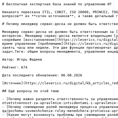
# Бесплатная экспертная база знаний по управлению ИТ

Никакого пересказа ITIL, COBIT, ISO 20000, PRINCE2, TOG
вопросов** из **сотен источников**, а также детальный г
# Почему менеджер сервис-деска не должен быть ответстве
Менеджер сервис-деска не должен быть ответственным за [
интересов. Менеджер сервис-деска является владельцем [у
скорейшее [восстановление](https://cleverics.ru/digital
время управление [проблемами](https://cleverics.ru/digi
занять часы или недели. Эти две функции противоречат др
задач.Теги: общие вопросы менеджмента, управление инцид
Автор: Игорь Фадеев

Рейтинг: 674

Дата последнего обновления: 06.08.2026

[Источник](https://cleverics.ru/digital/kb_articles_red
## Ещё вопросы по этой теме

- [Почему важно разделять ответственность за управление
otvetstvennost-za-upravlenie-intsidentami-i-upravlenie-
- [Почему совмещение ролей менеджера процесса управлени
qa/pochemu-sovmeshchenie-roley-menedzhera-protsessa-upr
- [Какие могут возникнуть проблемы при совмещении ролей