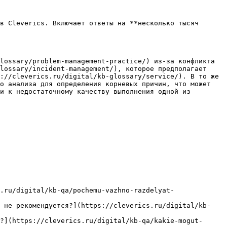
в Cleverics. Включает ответы на **несколько тысяч 
lossary/problem-management-practice/) из-за конфликта 
lossary/incident-management/), которое предполагает 
://cleverics.ru/digital/kb-glossary/service/). В то же 
о анализа для определения корневых причин, что может 
и к недостаточному качеству выполнения одной из 
.ru/digital/kb-qa/pochemu-vazhno-razdelyat-
и не рекомендуется?](https://cleverics.ru/digital/kb-
?](https://cleverics.ru/digital/kb-qa/kakie-mogut-