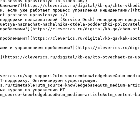
rotsessov-upravleniya-intsidentam/)

блемами?](https://cleverics.ru/digital/kb-qa/chto-vkhodi
и, если уже работает процесс управления инцидентами?](ht
et-protsess-upravleniya-i/)

поддержки пользователей (Service Desk) менеджером процес
uetsya-naznachat-nachalnika-otdela-podderzhki-polzovatel
проблемами?](https://cleverics.ru/digital/kb-qa/chem-otl
проблемами?](https://cleverics.ru/digital/kb-qa/kak-soot
ами и управлением проблемами?](https://cleverics.ru/digi
](https://cleverics.ru/digital/kb-qa/kto-otvechaet-za-up
verics.ru/vap-support?utm_source=knowledgebase&utm_mediu
Т-поддержку. Оптимизируем существующую.

s.ru/timetable?utm_source=knowledgebase&utm_medium=artic
ых курсов по управлению ИТ

m_source=knowledgebase&utm_medium=article&utm_content=ba