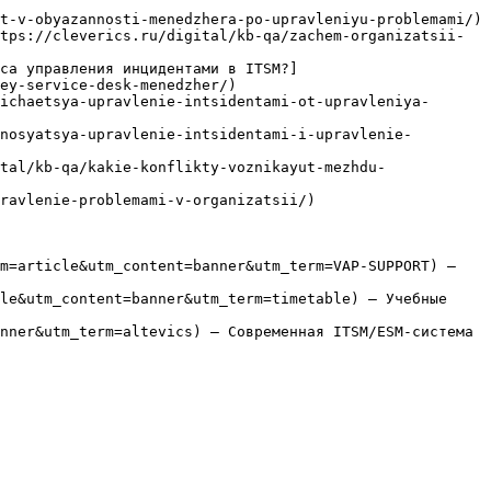
t-v-obyazannosti-menedzhera-po-upravleniyu-problemami/)

tps://cleverics.ru/digital/kb-qa/zachem-organizatsii-
са управления инцидентами в ITSM?]
ey-service-desk-menedzher/)

ichaetsya-upravlenie-intsidentami-ot-upravleniya-
nosyatsya-upravlenie-intsidentami-i-upravlenie-
tal/kb-qa/kakie-konflikty-voznikayut-mezhdu-
ravlenie-problemami-v-organizatsii/)

m=article&utm_content=banner&utm_term=VAP-SUPPORT) — 
le&utm_content=banner&utm_term=timetable) — Учебные 
nner&utm_term=altevics) — Современная ITSM/ESM-система