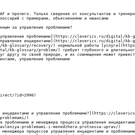
AF и прочего. Только сведения от консультантов и тренеро
лоссарий с примерами, объяснениями и нюансами

нным за управление проблемами?

управление проблемами](https://cleverics.ru/digital/kb-g
правления инцидентами](https://cleverics.ru/digital/kb-g
/kb-glossary/recovery/) нормальной работы [услуги](https
tal/kb-glossary/problem/) требует глубокого и длительног
уг другу по своей природе, и их совмещение может привест
ентами, управление проблемами

irect/?id=2996)

 инцидентами и управление проблемами?](https://cleverics
problemami/)

я проблемами и менеджера процесса управления инцидентам
avleniya-problemami-i-menedzhera-protsessa-uprav/)

 менеджера процессов управления инцидентами и проблемами