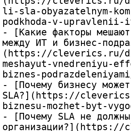
(https://cleverics.ru/d
li-sla-obyazatelnym-kom
podkhoda-v-upravlenii-it
- [Какие факторы мешают
между ИТ и бизнес-подра
(https://cleverics.ru/d
meshayut-vnedreniyu-eff
biznes-podrazdeleniyami/
- [Почему бизнесу может
SLA?](https://cleverics
biznesu-mozhet-byt-vygo
- [Почему SLA не должны
организации?](https://c