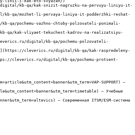
y-linii-i-kak-eto-svyazan/)

digital/kb-qa/kak-snizit-nagruzku-na-pervuyu-liniyu-it-
l/kb-qa/mozhet-li-pervaya-liniya-it-podderzhki-reshat-
/kb-qa/pochemu-vazhno-chtoby-polzovateli-ponimali-
kb-qa/kak-vliyaet-tekuchest-kadrov-na-realizatsiyu-
everics.ru/digital/kb-qa/pochemu-polzovateli-
](https://cleverics.ru/digital/kb-qa/kak-raspredeleny-
ps://cleverics.ru/digital/kb-qa/pochemu-protsent-
m=article&utm_content=banner&utm_term=VAP-SUPPORT) — 
le&utm_content=banner&utm_term=timetable) — Учебные 
nner&utm_term=altevics) — Современная ITSM/ESM-система