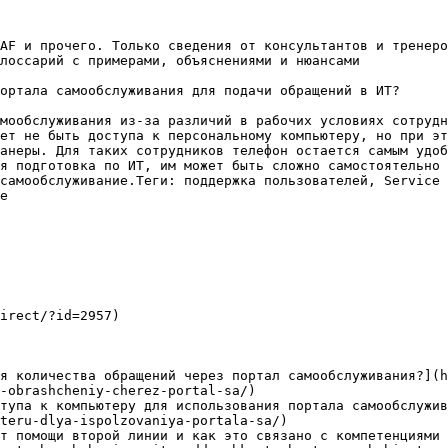
AF и прочего. Только сведения от консультантов и тренеро
лоссарий с примерами, объяснениями и нюансами

ортала самообслуживания для подачи обращений в ИТ?

мообслуживания из-за различий в рабочих условиях сотрудн
ет не быть доступа к персональному компьютеру, но при эт
анеры. Для таких сотрудников телефон остается самым удоб
я подготовка по ИТ, им может быть сложно самостоятельно 
самообслуживание.Теги: поддержка пользователей, Service 
е

irect/?id=2957)

я количества обращений через портал самообслуживания?](h
-obrashcheniy-cherez-portal-sa/)

тупа к компьютеру для использования портала самообслужив
teru-dlya-ispolzovaniya-portala-sa/)

т помощи второй линии и как это связано с компетенциями 