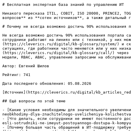
# Бесплатная экспертная база знаний по управлению ИТ

Никакого пересказа ITIL, COBIT, ISO 20000, PRINCE2, TOG
вопросов** из **сотен источников**, а также детальный г
# Почему не всегда возможно достичь 90% использования п
Не всегда возможно достичь 90% использования портала са
сотрудники работают на линиях или с техникой, у них мож
(https://cleverics.ru/digital/kb-glossary/system/) и ск
ситуациях, где работники часто меняются или у них низка
(https://cleverics.ru/digital/kb-glossary/call/) через 
модели, RBAC, ABAC, управление запросами на обслуживани
Автор: Евгений Шилов

Рейтинг: 741

Дата последнего обновления: 05.08.2026

[Источник](https://cleverics.ru/digital/kb_articles_red
## Ещё вопросы по этой теме

- [Какие условия необходимы для значительного увеличени
neobkhodimy-dlya-znachitelnogo-uvelicheniya-kolichestva
- [Что делать, если сотрудники не имеют постоянного дос
esli-sotrudniki-ne-imeyut-postoyannogo-dostupa-k-kompyu
- [Почему большая часть обращений в ИТ-поддержку требуе