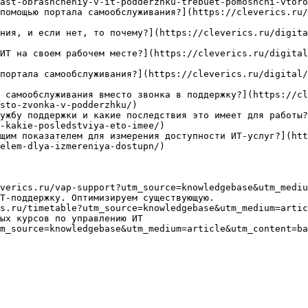
ast-obrashcheniy-v-it-podderzhku-trebuet-pomoshchi-vtoro
помощью портала самообслуживания?](https://cleverics.ru/
ния, и если нет, то почему?](https://cleverics.ru/digita
ИТ на своем рабочем месте?](https://cleverics.ru/digital
портала самообслуживания?](https://cleverics.ru/digital/
 самообслуживания вместо звонка в поддержку?](https://cl
sto-zvonka-v-podderzhku/)

ужбу поддержки и какие последствия это имеет для работы?
-kakie-posledstviya-eto-imee/)

щим показателем для измерения доступности ИТ-услуг?](htt
elem-dlya-izmereniya-dostupn/)

verics.ru/vap-support?utm_source=knowledgebase&utm_mediu
Т-поддержку. Оптимизируем существующую.

s.ru/timetable?utm_source=knowledgebase&utm_medium=artic
ых курсов по управлению ИТ

m_source=knowledgebase&utm_medium=article&utm_content=ba