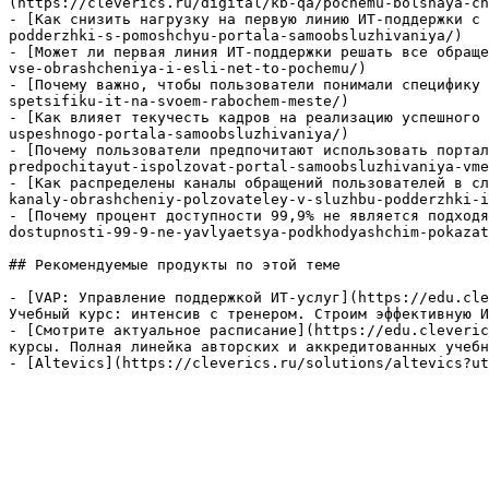
(https://cleverics.ru/digital/kb-qa/pochemu-bolshaya-ch
- [Как снизить нагрузку на первую линию ИТ-поддержки с 
podderzhki-s-pomoshchyu-portala-samoobsluzhivaniya/)

- [Может ли первая линия ИТ-поддержки решать все обраще
vse-obrashcheniya-i-esli-net-to-pochemu/)

- [Почему важно, чтобы пользователи понимали специфику 
spetsifiku-it-na-svoem-rabochem-meste/)

- [Как влияет текучесть кадров на реализацию успешного 
uspeshnogo-portala-samoobsluzhivaniya/)

- [Почему пользователи предпочитают использовать портал
predpochitayut-ispolzovat-portal-samoobsluzhivaniya-vme
- [Как распределены каналы обращений пользователей в сл
kanaly-obrashcheniy-polzovateley-v-sluzhbu-podderzhki-i
- [Почему процент доступности 99,9% не является подходя
dostupnosti-99-9-ne-yavlyaetsya-podkhodyashchim-pokazat
## Рекомендуемые продукты по этой теме

- [VAP: Управление поддержкой ИТ-услуг](https://edu.cle
Учебный курс: интенсив с тренером. Строим эффективную И
- [Смотрите актуальное расписание](https://edu.cleveric
курсы. Полная линейка авторских и аккредитованных учебн
- [Altevics](https://cleverics.ru/solutions/altevics?ut