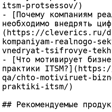
itsm-protsessov/)

- [Почему компаниям реа
необходимо внедрять циф
(https://cleverics.ru/d
kompaniyam-realnogo-sek
vnedryat-tsifrovye-tekh
- [Что мотивирует бизне
практики ITSM?](https:/
qa/chto-motiviruet-bizn
praktiki-itsm/)

## Рекомендуемые продук