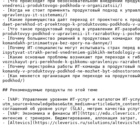
- [Что происходит при безосновательном внедрении продук
vnedrenii-produktovogo-podkhoda-v-organizatsii/)

- [Когда не стоит применять продуктовый подход к управл
upravleniyu-it-sistemami/)

- [Какие преимущества даёт переход от проектного к прод
daet-perekhod-ot-proektnogo-k-produktovomu-podkhodu-v-u
- [Что такое продуктовый подход в управлении ИТ-разрабо
produktovyy-podkhod-v-upravlenii-it-razrabotkoy-i-poche
- [Почему большинство решений в продуктовых командах пр
komandakh-prinimaetsya-bez-opory-na-dannye/)

- [Почему ИТ-специалисты могут испытывать страх перед в
ispytyvat-strakh-pered-vnedreniem-gibkikh-metodologiy-u
- [Какие основные проблемы возникают при переходе к гиб
voznikayut-pri-perekhode-k-gibkomu-upravleniyu-razrabot
- [Почему перестройка работы ИТ-команды в продуктовый п
komandy-v-produktovyy-podkhod-ne-mozhet-byt-odnostoronn
- [Как меняется организация при переходе на продуктовый
podkhod/)

## Рекомендуемые продукты по этой теме

- [VAP: Управление уровнем ИТ-услуг и каталогом ИТ-услу
utm_source=knowledgebase&utm_medium=article&utm_content
соглашений об уровне услуг (SLA), метрик качества услуг
- [VAP: Экономика и финансы ИТ](https://edu.cleverics.r
интенсив с тренером. Бюджетирование, аллокация затрат, 
- [Altevics](https://cleverics.ru/solutions/altevics?ut