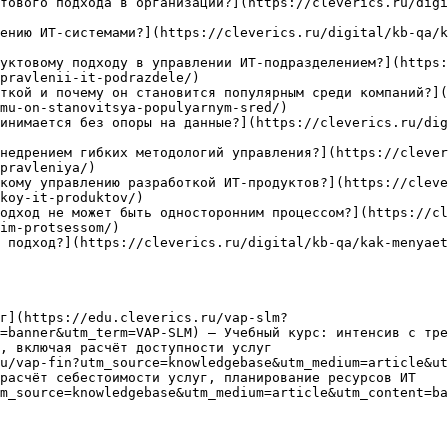
тового подхода в организации?](https://cleverics.ru/digi
ению ИТ-системами?](https://cleverics.ru/digital/kb-qa/
уктовому подходу в управлении ИТ-подразделением?](https:
pravlenii-it-podrazdele/)

ткой и почему он становится популярным среди компаний?]
mu-on-stanovitsya-populyarnym-sred/)

инимается без опоры на данные?](https://cleverics.ru/dig
недрением гибких методологий управления?](https://clever
pravleniya/)

кому управлению разработкой ИТ-продуктов?](https://clev
koy-it-produktov/)

одход не может быть односторонним процессом?](https://cl
im-protsessom/)

 подход?](https://cleverics.ru/digital/kb-qa/kak-menyaet
г](https://edu.cleverics.ru/vap-slm?
=banner&utm_term=VAP-SLM) — Учебный курс: интенсив с тре
, включая расчёт доступности услуг

u/vap-fin?utm_source=knowledgebase&utm_medium=article&ut
расчёт себестоимости услуг, планирование ресурсов ИТ

m_source=knowledgebase&utm_medium=article&utm_content=ba