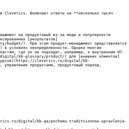
в Cleverics. Включает ответы на **несколько тысяч 
еджмент на продуктовый из-за моды и популярности 
ксированных [результатов]
ry/budget/). При этом продукт-менеджмент представляется 
) в условиях неопределенности. Однако многие 
ластям, где он не подходит, например, к внутренним ИТ-
/digital/kb-glossary/product/) для [внешних клиентов]
урсов](https://cleverics.ru/digital/kb-
, управление продуктами, продуктовый подход, 
rics.ru/digital/kb-qa/pochemu-traditsionnoe-upravlenie-