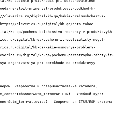
tal/kb-qa/chto-proiskhodit-pri-bezosnovatelnom-
kogda-ne-stoit-primenyat-produktovyy-podkhod-k-
//cleverics.ru/digital/kb-qa/kakie-preimushchestva-
(https://cleverics.ru/digital/kb-qa/chto-takoe-
ital/kb-qa/pochemu-bolshinstvo-resheniy-v-produktovykh-
ics.ru/digital/kb-qa/pochemu-it-spetsialisty-mogut-
erics.ru/digital/kb-qa/kakie-osnovnye-problemy-
everics.ru/digital/kb-qa/pochemu-perestroyka-raboty-it-
sya-organizatsiya-pri-perekhode-na-produktovyy-
нером. Разработка и совершенствование каталога, 
m_content=banner&utm_term=VAP-FIN) — Учебный курс: 
nner&utm_term=altevics) — Современная ITSM/ESM-система