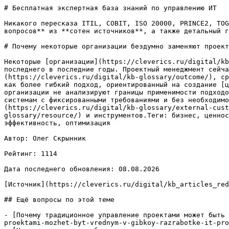
# Бесплатная экспертная база знаний по управлению ИТ

Никакого пересказа ITIL, COBIT, ISO 20000, PRINCE2, TOG
вопросов** из **сотен источников**, а также детальный г
# Почему некоторые организации бездумно заменяют проект
Некоторые [организации](https://cleverics.ru/digital/kb
последнего в последние годы. Проектный менеджмент сейча
(https://cleverics.ru/digital/kb-glossary/outcome/), ср
как более гибкий подход, ориентированный на создание [ц
организации не анализируют границы применимости подходо
системам с фиксированными требованиями и без необходимо
(https://cleverics.ru/digital/kb-glossary/external-cus
glossary/resource/) и инструментов.Теги: бизнес, ценнос
эффективность, оптимизация

Автор: Олег Скрынник

Рейтинг: 1114

Дата последнего обновления: 08.08.2026

[Источник](https://cleverics.ru/digital/kb_articles_red
## Ещё вопросы по этой теме

- [Почему традиционное управление проектами может быть 
proektami-mozhet-byt-vrednym-v-gibkoy-razrabotke-it-pro