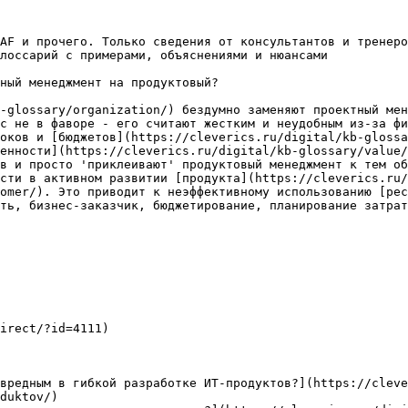
AF и прочего. Только сведения от консультантов и тренеро
лоссарий с примерами, объяснениями и нюансами

ный менеджмент на продуктовый?

-glossary/organization/) бездумно заменяют проектный мен
с не в фаворе - его считают жестким и неудобным из-за фи
оков и [бюджетов](https://cleverics.ru/digital/kb-glossa
енности](https://cleverics.ru/digital/kb-glossary/value/
в и просто 'приклеивают' продуктовый менеджмент к тем об
сти в активном развитии [продукта](https://cleverics.ru
tomer/). Это приводит к неэффективному использованию [рес
ть, бизнес-заказчик, бюджетирование, планирование затрат
irect/?id=4111)

вредным в гибкой разработке ИТ-продуктов?](https://cleve
duktov/)
