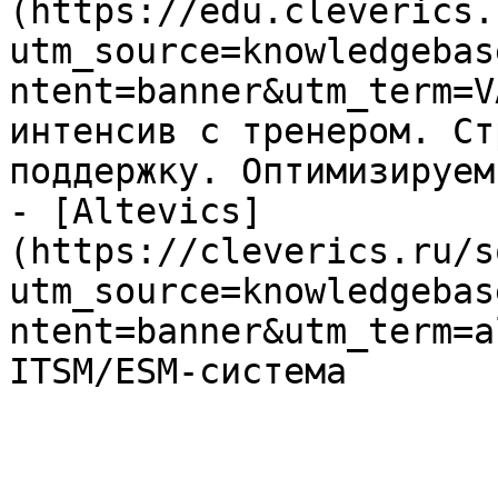
(https://edu.cleverics.
utm_source=knowledgebas
ntent=banner&utm_term=V
интенсив с тренером. Ст
поддержку. Оптимизируем
- [Altevics]
(https://cleverics.ru/s
utm_source=knowledgebas
ntent=banner&utm_term=a
ITSM/ESM-система