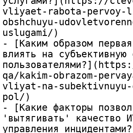
услугами?](https://clev
vliyaet-rabota-pervoy-l
obshchuyu-udovletvorenn
uslugami/)

- [Каким образом первая
влиять на субъективную 
пользователями?](https:
qa/kakim-obrazom-pervay
vliyat-na-subektivnuyu-
pol/)

- [Какие факторы позвол
'вытягивать' качество И
управления инцидентами?