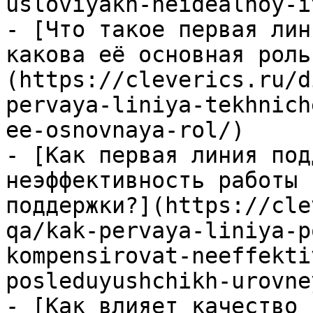
usloviyakh-neidealnoy-i
- [Что такое первая лин
какова её основная роль
(https://cleverics.ru/d
pervaya-liniya-tekhnich
ee-osnovnaya-rol/)

- [Как первая линия под
неэффективность работы 
поддержки?](https://cle
qa/kak-pervaya-liniya-p
kompensirovat-neeffekti
posleduyushchikh-urovne
- [Как влияет качество 