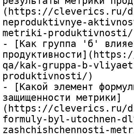
результаты метрики прод
(https://cleverics.ru/d
neproduktivnye-aktivnos
metriki-produktivnosti/)
- [Как группа 'б' влияе
продуктивности](https:/
qa/kak-gruppa-b-vliyaet
produktivnosti/)

- [Какой элемент формул
защищенности метрики]
(https://cleverics.ru/d
formuly-byl-utochnen-dl
zashchishchennosti-metr