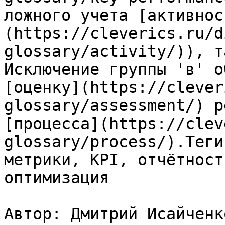
ложного учета [активнос
(https://cleverics.ru/d
glossary/activity/)), т
Исключение группы 'в' о
[оценку](https://clever
glossary/assessment/) р
[процесса](https://clev
glossary/process/).Теги
метрики, KPI, отчётност
оптимизация

Автор: Дмитрий Исайченко