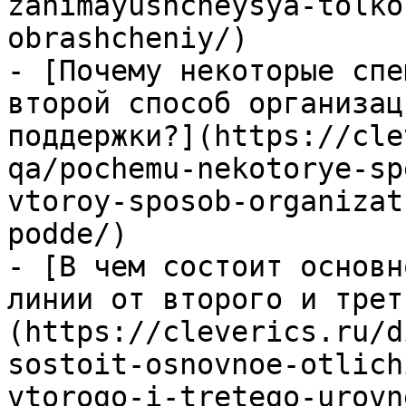
zanimayushcheysya-tolko
obrashcheniy/)

- [Почему некоторые спе
второй способ организац
поддержки?](https://cle
qa/pochemu-nekotorye-sp
vtoroy-sposob-organizat
podde/)

- [В чем состоит основн
линии от второго и трет
(https://cleverics.ru/d
sostoit-osnovnoe-otlich
vtorogo-i-tretego-urovn