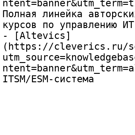
ntent=banner&utm_term=t
Полная линейка авторски
курсов по управлению ИТ

- [Altevics]
(https://cleverics.ru/s
utm_source=knowledgebas
ntent=banner&utm_term=a
ITSM/ESM-система