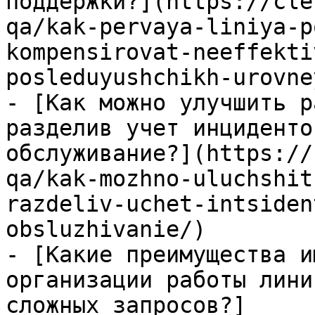
поддержки?](https://cle
qa/kak-pervaya-liniya-p
kompensirovat-neeffekti
posleduyushchikh-urovne
- [Как можно улучшить р
разделив учет инциденто
обслуживание?](https://
qa/kak-mozhno-uluchshit
razdeliv-uchet-intsiden
obsluzhivanie/)

- [Какие преимущества и
организации работы лини
сложных запросов?]