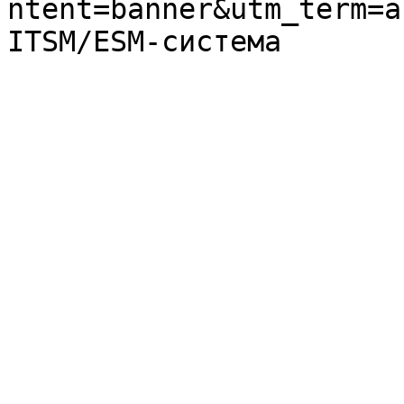
ntent=banner&utm_term=a
ITSM/ESM-система