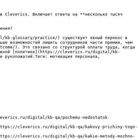
в Cleverics. Включает ответы на **несколько тысяч 
ения?

l/kb-glossary/practice/) существует явный перекос в 
ьше возможностей лишить сотрудников части премии, чем 
tcome/). Это связано со структурой оплаты труда, когда 
вной [политике](https://cleverics.ru/digital/kb-
е рукопожатий.Теги: мотивация персонала, 
everics.ru/digital/kb-qa/pochemu-nedostatok-
ttps://cleverics.ru/digital/kb-qa/kakovy-prichiny-togo-
ttps://cleverics.ru/digital/kb-qa/kakie-metody-mozhno-