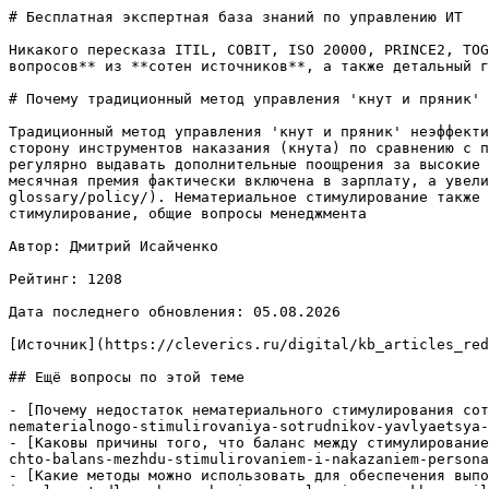
# Бесплатная экспертная база знаний по управлению ИТ

Никакого пересказа ITIL, COBIT, ISO 20000, PRINCE2, TOG
вопросов** из **сотен источников**, а также детальный г
# Почему традиционный метод управления 'кнут и пряник' 
Традиционный метод управления 'кнут и пряник' неэффекти
сторону инструментов наказания (кнута) по сравнению с п
регулярно выдавать дополнительные поощрения за высокие 
месячная премия фактически включена в зарплату, а увели
glossary/policy/). Нематериальное стимулирование также 
стимулирование, общие вопросы менеджмента

Автор: Дмитрий Исайченко

Рейтинг: 1208

Дата последнего обновления: 05.08.2026

[Источник](https://cleverics.ru/digital/kb_articles_red
## Ещё вопросы по этой теме

- [Почему недостаток нематериального стимулирования сот
nematerialnogo-stimulirovaniya-sotrudnikov-yavlyaetsya-
- [Каковы причины того, что баланс между стимулирование
chto-balans-mezhdu-stimulirovaniem-i-nakazaniem-persona
- [Какие методы можно использовать для обеспечения выпо