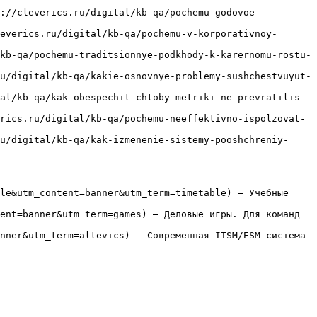
s://cleverics.ru/digital/kb-qa/pochemu-godovoe-
everics.ru/digital/kb-qa/pochemu-v-korporativnoy-
kb-qa/pochemu-traditsionnye-podkhody-k-karernomu-rostu-
u/digital/kb-qa/kakie-osnovnye-problemy-sushchestvuyut-
al/kb-qa/kak-obespechit-chtoby-metriki-ne-prevratilis-
rics.ru/digital/kb-qa/pochemu-neeffektivno-ispolzovat-
u/digital/kb-qa/kak-izmenenie-sistemy-pooshchreniy-
le&utm_content=banner&utm_term=timetable) — Учебные 
ent=banner&utm_term=games) — Деловые игры. Для команд 
nner&utm_term=altevics) — Современная ITSM/ESM-система