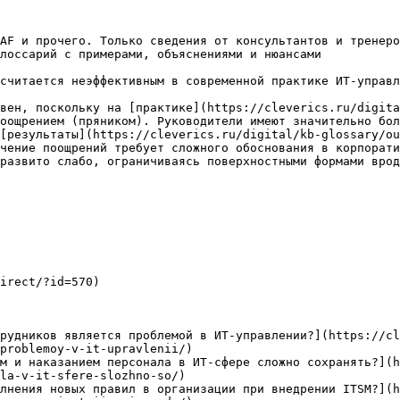
AF и прочего. Только сведения от консультантов и тренеро
лоссарий с примерами, объяснениями и нюансами

считается неэффективным в современной практике ИТ-управл
вен, поскольку на [практике](https://cleverics.ru/digita
оощрением (пряником). Руководители имеют значительно бол
[результаты](https://cleverics.ru/digital/kb-glossary/ou
чение поощрений требует сложного обоснования в корпорати
развито слабо, ограничиваясь поверхностными формами врод
irect/?id=570)

рудников является проблемой в ИТ-управлении?](https://cl
problemoy-v-it-upravlenii/)

м и наказанием персонала в ИТ-сфере сложно сохранять?](h
la-v-it-sfere-slozhno-so/)

лнения новых правил в организации при внедрении ITSM?](h