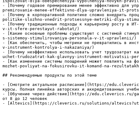
ispolzovat-dlya-obespecheniya-vypolneniya-novykh-pravil
- [Почему годовое премирование менее эффективно для упр
premirovanie-menee-effektivno-dlya-upravleniya-it-prots
- [Почему в корпоративной политике сложно внедрить проц
politike-slozhno-vnedrit-protsessnye-metriki-dlya-stimu
- [Почему традиционные подходы к карьерному росту в ИТ-
v-it-sfere-perestayut-rabotat/)

- [Какие основные проблемы существуют с системой стимул
s-sistemoy-stimulirovaniya-personala-v-it-upravlenii/)

- [Как обеспечить, чтобы метрики не превратились в инст
v-instrument-kontrolya-i-nakazaniya/)

- [Почему неэффективно использовать учет трудозатрат ка
uchet-trudozatrat-kak-glavnyy-instrument-motivatsii-per
- [Как изменение системы поощрений может повлиять на фо
mozhet-povliyat-na-fokusirovku-it-komand-na-rezultatakh
## Рекомендуемые продукты по этой теме

- [Смотрите актуальное расписание](https://edu.cleveric
курсы. Полная линейка авторских и аккредитованных учебн
- [Обучение через действие](https://edu.cleverics.ru/ga
от 8 до 12 человек

- [Altevics](https://cleverics.ru/solutions/altevics?ut