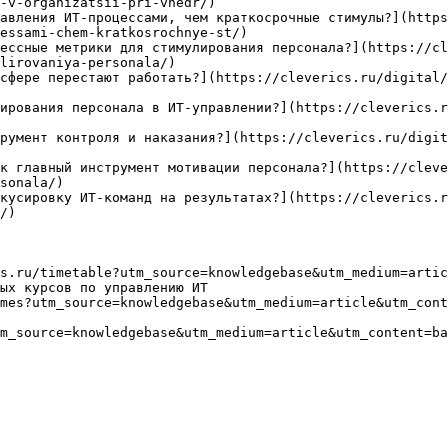
-v-organizatsii-pri-vnedr/)

авления ИТ-процессами, чем краткосрочные стимулы?](http
essami-chem-kratkosrochnye-st/)

ессные метрики для стимулирования персонала?](https://cl
lirovaniya-personala/)

сфере перестают работать?](https://cleverics.ru/digital/
ирования персонала в ИТ-управлении?](https://cleverics.r
румент контроля и наказания?](https://cleverics.ru/digit
к главный инструмент мотивации персонала?](https://cleve
sonala/)

кусировку ИТ-команд на результатах?](https://cleverics.r
/)

s.ru/timetable?utm_source=knowledgebase&utm_medium=artic
ых курсов по управлению ИТ

mes?utm_source=knowledgebase&utm_medium=article&utm_cont
m_source=knowledgebase&utm_medium=article&utm_content=ba