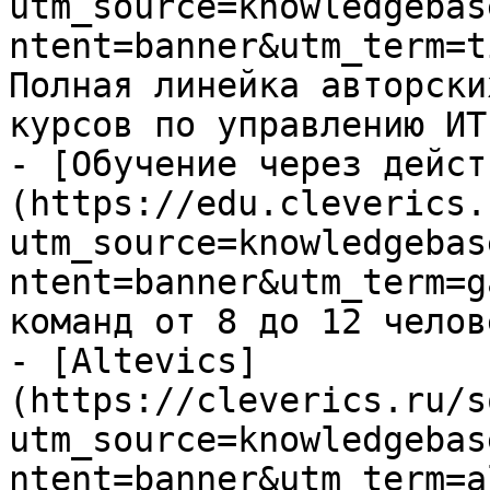
utm_source=knowledgebas
ntent=banner&utm_term=t
Полная линейка авторски
курсов по управлению ИТ

- [Обучение через дейст
(https://edu.cleverics.
utm_source=knowledgebas
ntent=banner&utm_term=g
команд от 8 до 12 челове
- [Altevics]
(https://cleverics.ru/s
utm_source=knowledgebas
ntent=banner&utm_term=a