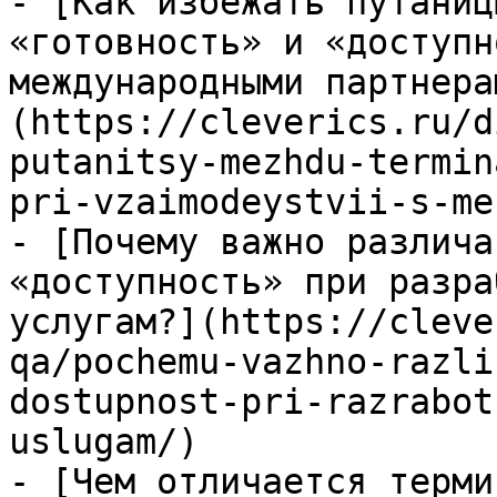
- [Как избежать путаниц
«готовность» и «доступн
международными партнера
(https://cleverics.ru/d
putanitsy-mezhdu-termin
pri-vzaimodeystvii-s-me
- [Почему важно различа
«доступность» при разра
услугам?](https://cleve
qa/pochemu-vazhno-razli
dostupnost-pri-razrabot
uslugam/)

- [Чем отличается терми