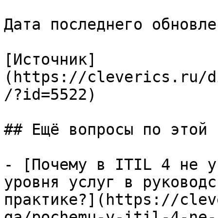
Дата последнего обновле
[Источник]
(https://cleverics.ru/d
/?id=5522)

## Ещё вопросы по этой т
- [Почему в ITIL 4 не у
уровня услуг в руководс
практике?](https://clev
qa/pochemu-v-itil-4-ne-