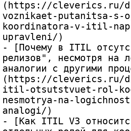
(https://cleverics.ru/d
voznikaet-putanitsa-s-o
koordinatora-v-itil-nap
upravleni/)

- [Почему в ITIL отсутс
релизов", несмотря на л
аналогии с другими проц
(https://cleverics.ru/d
itil-otsutstvuet-rol-ko
nesmotrya-na-logichnost
analogi/)

- [Как ITIL V3 относитс