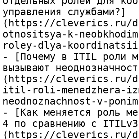
отдельных ролей для коо
управления службами?]
(https://cleverics.ru/d
otnositsya-k-neobkhodim
roley-dlya-koordinatsii
- [Почему в ITIL роли м
вызывают неоднозначност
(https://cleverics.ru/d
itil-roli-menedzhera-iz
neodnoznachnost-v-ponim
- [Как меняется роль ме
4 по сравнению с ITILv3
(https://cleverics.ru/d