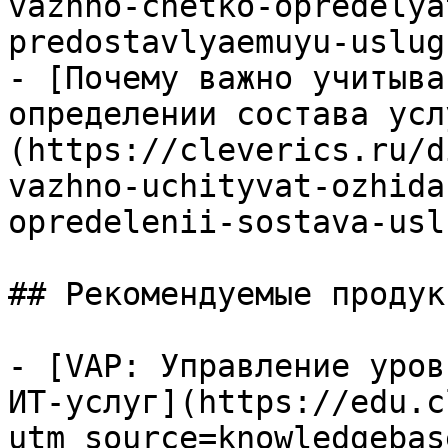
vazhno-chetko-opredelya
predostavlyaemuyu-uslugu
- [Почему важно учитыва
определении состава усл
(https://cleverics.ru/d
vazhno-uchityvat-ozhida
opredelenii-sostava-usl
## Рекомендуемые продук
- [VAP: Управление уров
ИТ-услуг](https://edu.c
utm_source=knowledgebas