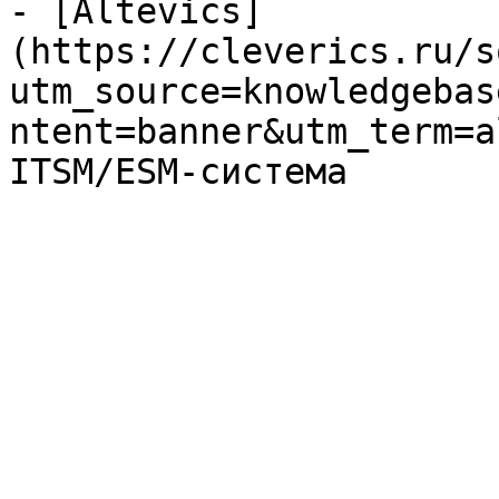
- [Altevics]
(https://cleverics.ru/s
utm_source=knowledgebas
ntent=banner&utm_term=a
ITSM/ESM-система