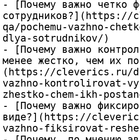
- [Почему важно четко ф
сотрудников?](https://c
qa/pochemu-vazhno-chetk
dlya-sotrudnikov/)

- [Почему важно контрол
менее жестко, чем их по
(https://cleverics.ru/d
vazhno-kontrolirovat-vy
zhestko-chem-ikh-postan
- [Почему важно фиксиро
виде?](https://cleveric
vazhno-fiksirovat-reshe
- [Почему, по мнению ав