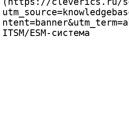
(https://cleverics.ru/s
utm_source=knowledgebas
ntent=banner&utm_term=a
ITSM/ESM-система