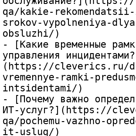
обслуживание?](https://
qa/kakie-rekomendatsii-
srokov-vypolneniya-dlya
obsluzhi/)

- [Какие временные рамк
управления инцидентами?
(https://cleverics.ru/d
vremennye-ramki-predusm
intsidentami/)

- [Почему важно определ
ИТ-услуг?](https://clev
qa/pochemu-vazhno-opred
it-uslug/)
