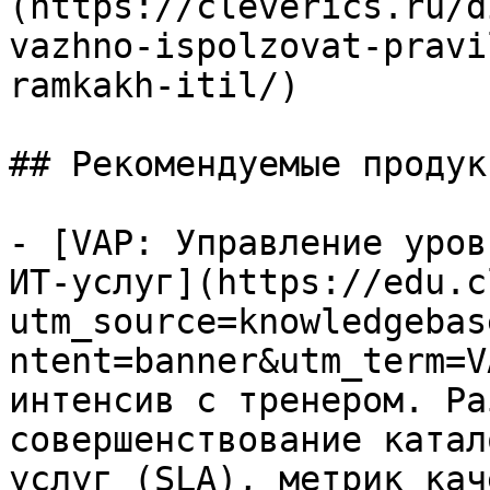
(https://cleverics.ru/d
vazhno-ispolzovat-pravi
ramkakh-itil/)

## Рекомендуемые продук
- [VAP: Управление уров
ИТ-услуг](https://edu.c
utm_source=knowledgebas
ntent=banner&utm_term=V
интенсив с тренером. Ра
совершенствование катал
услуг (SLA), метрик кач