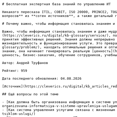
# Бесплатная экспертная база знаний по управлению ИТ

Никакого пересказа ITIL, COBIT, ISO 20000, PRINCE2, TOG
вопросов** из **сотен источников**, а также детальный г
# Почему важно, чтобы информация становилась знанием и 
Важно, чтобы информация становилась знанием и даже мудр
(https://cleverics.ru/digital/kb-glossary/service/), по
принятия эффективных решений. Знания должны непрерывно 
жизнедеятельность и функционирование услуги. Это превра
glossary/problem/), находить оптимальные решения и опти
знание, она начинает генерировать реальную [ценность](h
ценность, бизнес-заказчик, обучение сотрудников, учебны
Автор: Андрей Труфанов

Рейтинг: 959

Дата последнего обновления: 04.08.2026

[Источник](https://cleverics.ru/digital/kb_articles_red
## Ещё вопросы по этой теме

- [Как должна быть организована информация в системе уп
organizovana-informatsiya-v-sisteme-upravleniya-uslugam
- [Как система управления услугами связана с жизненным 
tsiklom-uslugi/)
