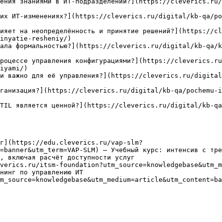
ения знаниями в ИТ-подразделении?](https://cleverics.ru/
их ИТ-изменениях?](https://cleverics.ru/digital/kb-qa/po
ияет на неопределённость и принятие решений?](https://cl
inyatie-resheniy/)

ала формальностью?](https://cleverics.ru/digital/kb-qa/k
роцессе управления конфигурациями?](https://cleverics.ru
iyami/)

и важно для её управления?](https://cleverics.ru/digital
ганизация?](https://cleverics.ru/digital/kb-qa/pochemu-
TIL является ценной?](https://cleverics.ru/digital/kb-qa
г](https://edu.cleverics.ru/vap-slm?
=banner&utm_term=VAP-SLM) — Учебный курс: интенсив с тре
, включая расчёт доступности услуг

verics.ru/itsm-foundation?utm_source=knowledgebase&utm_m
нинг по управлению ИТ

m_source=knowledgebase&utm_medium=article&utm_content=ba