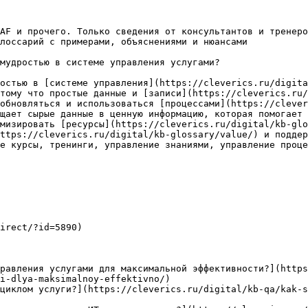
AF и прочего. Только сведения от консультантов и тренеро
лоссарий с примерами, объяснениями и нюансами

мудростью в системе управления услугами?

остью в [системе управления](https://cleverics.ru/digita
тому что простые данные и [записи](https://cleverics.ru/
обновляться и использоваться [процессами](https://clever
щает сырые данные в ценную информацию, которая помогает 
мизировать [ресурсы](https://cleverics.ru/digital/kb-glo
ttps://cleverics.ru/digital/kb-glossary/value/) и поддер
е курсы, тренинги, управление знаниями, управление проце
irect/?id=5890)

равления услугами для максимальной эффективности?](http
i-dlya-maksimalnoy-effektivno/)

циклом услуги?](https://cleverics.ru/digital/kb-qa/kak-s