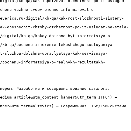
digital/kb-qa/kak-ispolzovat-otchetnost-po-it-uslugam-
chemu-vazhno-svoevremenno-informirovat-o-
everics.ru/digital/kb-qa/kak-rost-slozhnosti-sistemy-
ak-obespechit-chtoby-otchetnost-po-it-uslugam-ne-stala-
/digital/kb-qa/kakoy-dolzhna-byt-informatsiya-o-
/kb-qa/pochemu-izmerenie-tekushchego-sostoyaniya-
it-sluzhba-dolzhna-upravlyatsya-kak-servisnaya-
/pochemu-informatsiya-o-realnykh-rezultatakh-
нером. Разработка и совершенствование каталога, 
edium=article&utm_content=banner&utm_term=ITFO4) — 
nner&utm_term=altevics) — Современная ITSM/ESM-система