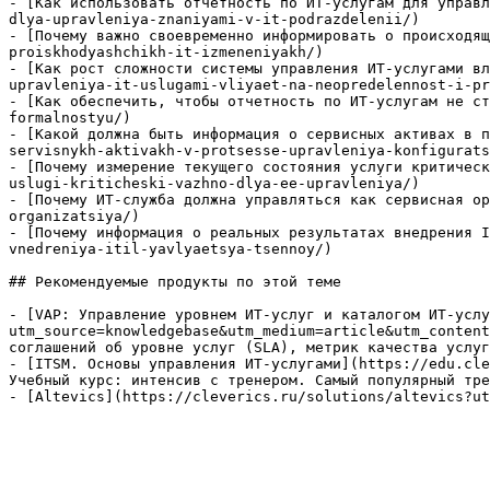
- [Как использовать отчетность по ИТ-услугам для управл
dlya-upravleniya-znaniyami-v-it-podrazdelenii/)

- [Почему важно своевременно информировать о происходящ
proiskhodyashchikh-it-izmeneniyakh/)

- [Как рост сложности системы управления ИТ-услугами вл
upravleniya-it-uslugami-vliyaet-na-neopredelennost-i-pr
- [Как обеспечить, чтобы отчетность по ИТ-услугам не ст
formalnostyu/)

- [Какой должна быть информация о сервисных активах в п
servisnykh-aktivakh-v-protsesse-upravleniya-konfigurats
- [Почему измерение текущего состояния услуги критическ
uslugi-kriticheski-vazhno-dlya-ee-upravleniya/)

- [Почему ИТ-служба должна управляться как сервисная ор
organizatsiya/)

- [Почему информация о реальных результатах внедрения I
vnedreniya-itil-yavlyaetsya-tsennoy/)

## Рекомендуемые продукты по этой теме

- [VAP: Управление уровнем ИТ-услуг и каталогом ИТ-услу
utm_source=knowledgebase&utm_medium=article&utm_content
соглашений об уровне услуг (SLA), метрик качества услуг
- [ITSM. Основы управления ИТ-услугами](https://edu.cle
Учебный курс: интенсив с тренером. Самый популярный тре
- [Altevics](https://cleverics.ru/solutions/altevics?ut