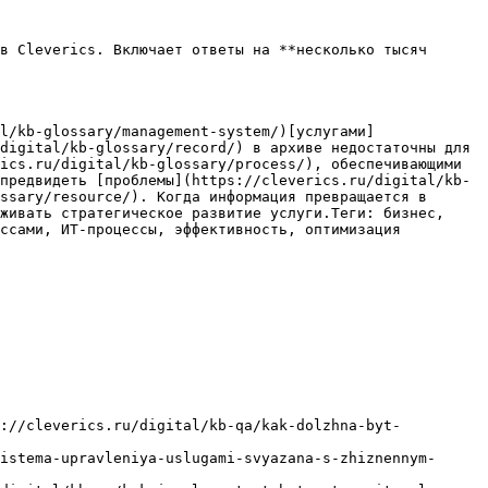
в Cleverics. Включает ответы на **несколько тысяч 
l/kb-glossary/management-system/)[услугами]
digital/kb-glossary/record/) в архиве недостаточны для 
ics.ru/digital/kb-glossary/process/), обеспечивающими 
предвидеть [проблемы](https://cleverics.ru/digital/kb-
ssary/resource/). Когда информация превращается в 
живать стратегическое развитие услуги.Теги: бизнес, 
ссами, ИТ-процессы, эффективность, оптимизация

s://cleverics.ru/digital/kb-qa/kak-dolzhna-byt-
istema-upravleniya-uslugami-svyazana-s-zhiznennym-