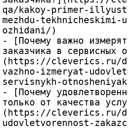
qa/kakoy-primer-illyust
mezhdu-tekhnicheskimi-u
ozhidani/)

- [Почему важно измерят
заказчика в сервисных о
(https://cleverics.ru/d
vazhno-izmeryat-udovlet
servisnykh-otnosheniyakh
- [Почему удовлетворенн
только от качества услу
(https://cleverics.ru/d
udovletvorennost-zakazc