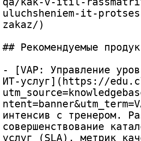
qa/kak-v-itil-rassmatri
uluchsheniem-it-protses
zakaz/)

## Рекомендуемые продук
- [VAP: Управление уров
ИТ-услуг](https://edu.c
utm_source=knowledgebas
ntent=banner&utm_term=V
интенсив с тренером. Ра
совершенствование катал
услуг (SLA), метрик кач