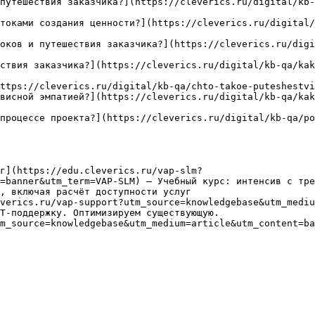
путешествия заказчика?](https://cleverics.ru/digital/kb-
токами создания ценности?](https://cleverics.ru/digital
оков и путешествия заказчика?](https://cleverics.ru/digi
ствия заказчика?](https://cleverics.ru/digital/kb-qa/kak
ttps://cleverics.ru/digital/kb-qa/chto-takoe-puteshestvi
висной эмпатией?](https://cleverics.ru/digital/kb-qa/kak
процессе проекта?](https://cleverics.ru/digital/kb-qa/po
г](https://edu.cleverics.ru/vap-slm?
=banner&utm_term=VAP-SLM) — Учебный курс: интенсив с тре
, включая расчёт доступности услуг

verics.ru/vap-support?utm_source=knowledgebase&utm_mediu
Т-поддержку. Оптимизируем существующую.

m_source=knowledgebase&utm_medium=article&utm_content=ba