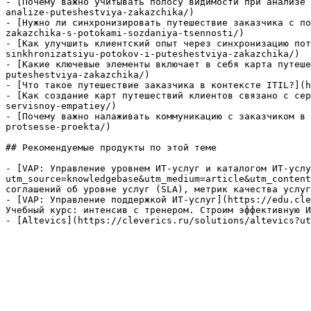
- [Почему важно учитывать полосу видимости при анализе 
analize-puteshestviya-zakazchika/)

- [Нужно ли синхронизировать путешествие заказчика с по
zakazchika-s-potokami-sozdaniya-tsennosti/)

- [Как улучшить клиентский опыт через синхронизацию пот
sinkhronizatsiyu-potokov-i-puteshestviya-zakazchika/)

- [Какие ключевые элементы включает в себя карта путеше
puteshestviya-zakazchika/)

- [Что такое путешествие заказчика в контексте ITIL?](h
- [Как создание карт путешествий клиентов связано с сер
servisnoy-empatiey/)

- [Почему важно налаживать коммуникацию с заказчиком в 
protsesse-proekta/)

## Рекомендуемые продукты по этой теме

- [VAP: Управление уровнем ИТ-услуг и каталогом ИТ-услу
utm_source=knowledgebase&utm_medium=article&utm_content
соглашений об уровне услуг (SLA), метрик качества услуг
- [VAP: Управление поддержкой ИТ-услуг](https://edu.cle
Учебный курс: интенсив с тренером. Строим эффективную И
- [Altevics](https://cleverics.ru/solutions/altevics?ut