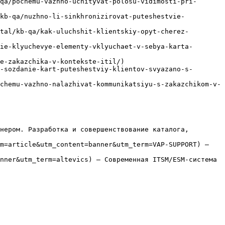
qa/pochemu-vazhno-uchityvat-polosu-vidimosti-pri-
/kb-qa/nuzhno-li-sinkhronizirovat-puteshestvie-
tal/kb-qa/kak-uluchshit-klientskiy-opyt-cherez-
ie-klyuchevye-elementy-vklyuchaet-v-sebya-karta-
e-zakazchika-v-kontekste-itil/)

-sozdanie-kart-puteshestviy-klientov-svyazano-s-
chemu-vazhno-nalazhivat-kommunikatsiyu-s-zakazchikom-v-
нером. Разработка и совершенствование каталога, 
m=article&utm_content=banner&utm_term=VAP-SUPPORT) — 
nner&utm_term=altevics) — Современная ITSM/ESM-система