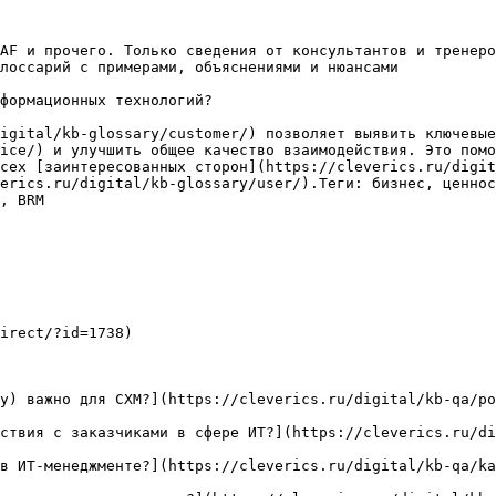
AF и прочего. Только сведения от консультантов и тренеро
лоссарий с примерами, объяснениями и нюансами

формационных технологий?

igital/kb-glossary/customer/) позволяет выявить ключевые
ice/) и улучшить общее качество взаимодействия. Это помо
сех [заинтересованных сторон](https://cleverics.ru/digit
erics.ru/digital/kb-glossary/user/).Теги: бизнес, ценнос
, BRM

irect/?id=1738)

y) важно для CXM?](https://cleverics.ru/digital/kb-qa/po
ствия с заказчиками в сфере ИТ?](https://cleverics.ru/di
в ИТ-менеджменте?](https://cleverics.ru/digital/kb-qa/ka