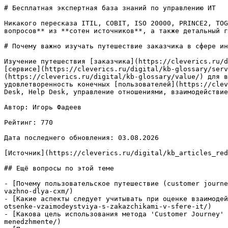
# Бесплатная экспертная база знаний по управлению ИТ

Никакого пересказа ITIL, COBIT, ISO 20000, PRINCE2, TOG
вопросов** из **сотен источников**, а также детальный г
# Почему важно изучать путешествие заказчика в сфере ин
Изучение путешествия [заказчика](https://cleverics.ru/d
[сервисе](https://cleverics.ru/digital/kb-glossary/serv
(https://cleverics.ru/digital/kb-glossary/value/) для в
удовлетворенность конечных [пользователей](https://clev
Desk, Help Desk, управление отношениями, взаимодействие
Автор: Игорь Фадеев

Рейтинг: 770

Дата последнего обновления: 03.08.2026

[Источник](https://cleverics.ru/digital/kb_articles_red
## Ещё вопросы по этой теме

- [Почему пользовательское путешествие (customer journe
vazhno-dlya-cxm/)

- [Какие аспекты следует учитывать при оценке взаимодей
otsenke-vzaimodeystviya-s-zakazchikami-v-sfere-it/)

- [Какова цель использования метода 'Customer Journey' 
menedzhmente/)
