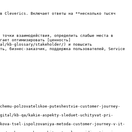
в Cleverics. Включает ответы на **несколько тысяч 
 точки взаимодействия, определить слабые места в 
гает оптимизировать [ценность]
al/kb-glossary/stakeholder/) и повысить 
ть, бизнес-заказчик, поддержка пользователей, Service 
chemu-polzovatelskoe-puteshestvie-customer-journey-
gital/kb-qa/kakie-aspekty-sleduet-uchityvat-pri-
kova-tsel-ispolzovaniya-metoda-customer-journey-v-it-