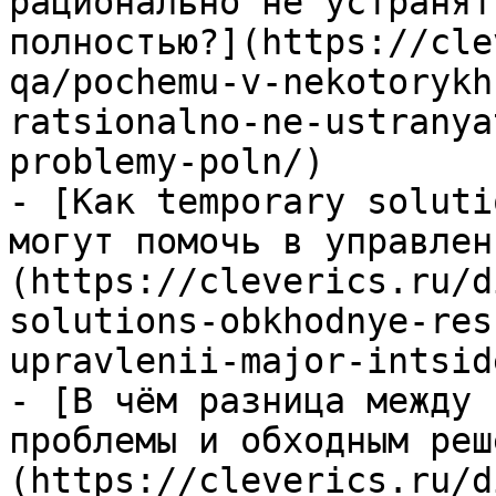
рационально не устранят
полностью?](https://cle
qa/pochemu-v-nekotorykh
ratsionalno-ne-ustranya
problemy-poln/)

- [Как temporary soluti
могут помочь в управлен
(https://cleverics.ru/d
solutions-obkhodnye-res
upravlenii-major-intsid
- [В чём разница между 
проблемы и обходным реш
(https://cleverics.ru/d