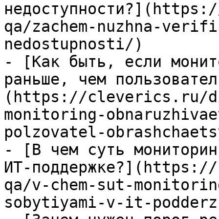
недоступности?](https:/
qa/zachem-nuzhna-verifi
nedostupnosti/)

- [Как быть, если монит
раньше, чем пользовател
(https://cleverics.ru/d
monitoring-obnaruzhivae
polzovatel-obrashchaets
- [В чем суть мониторин
ИТ-поддержке?](https://
qa/v-chem-sut-monitorin
sobytiyami-v-it-podderz