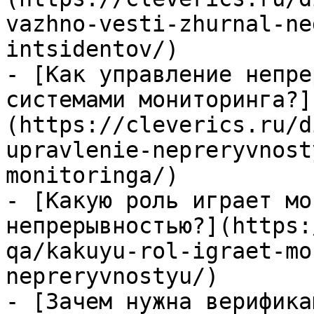
vazhno-vesti-zhurnal-ne
intsidentov/)

- [Как управление непре
системами мониторинга?]
(https://cleverics.ru/d
upravlenie-nepreryvnost
monitoringa/)

- [Какую роль играет мо
непрерывностью?](https:
qa/kakuyu-rol-igraet-mo
nepreryvnostyu/)

- [Зачем нужна верифика