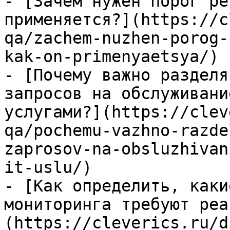
- [Зачем нужен порог ре
применяется?](https://c
qa/zachem-nuzhen-porog-
kak-on-primenyaetsya/)

- [Почему важно разделя
запросов на обслуживани
услугами?](https://clev
qa/pochemu-vazhno-razde
zaprosov-na-obsluzhivan
it-uslu/)

- [Как определить, каки
мониторинга требуют реа
(https://cleverics.ru/d