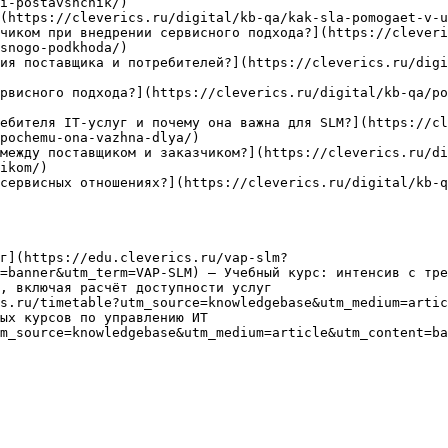
i-postavshchik/)

(https://cleverics.ru/digital/kb-qa/kak-sla-pomogaet-v-u
чиком при внедрении сервисного подхода?](https://cleveri
snogo-podkhoda/)

ия поставщика и потребителей?](https://cleverics.ru/digi
рвисного подхода?](https://cleverics.ru/digital/kb-qa/po
ебителя IT-услуг и почему она важна для SLM?](https://c
pochemu-ona-vazhna-dlya/)

между поставщиком и заказчиком?](https://cleverics.ru/di
ikom/)

сервисных отношениях?](https://cleverics.ru/digital/kb-q
г](https://edu.cleverics.ru/vap-slm?
=banner&utm_term=VAP-SLM) — Учебный курс: интенсив с тре
, включая расчёт доступности услуг

s.ru/timetable?utm_source=knowledgebase&utm_medium=artic
ых курсов по управлению ИТ

m_source=knowledgebase&utm_medium=article&utm_content=ba