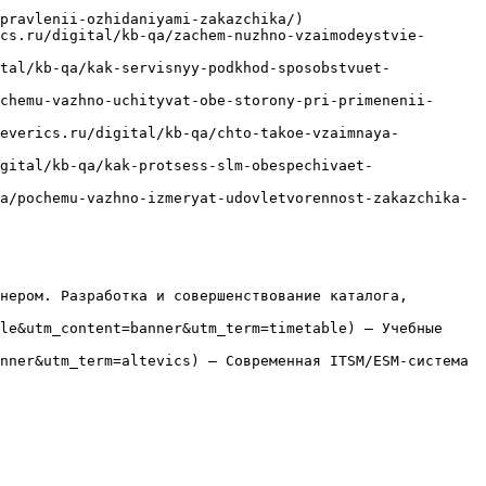
pravlenii-ozhidaniyami-zakazchika/)

cs.ru/digital/kb-qa/zachem-nuzhno-vzaimodeystvie-
tal/kb-qa/kak-servisnyy-podkhod-sposobstvuet-
chemu-vazhno-uchityvat-obe-storony-pri-primenenii-
leverics.ru/digital/kb-qa/chto-takoe-vzaimnaya-
gital/kb-qa/kak-protsess-slm-obespechivaet-
a/pochemu-vazhno-izmeryat-udovletvorennost-zakazchika-
нером. Разработка и совершенствование каталога, 
le&utm_content=banner&utm_term=timetable) — Учебные 
nner&utm_term=altevics) — Современная ITSM/ESM-система