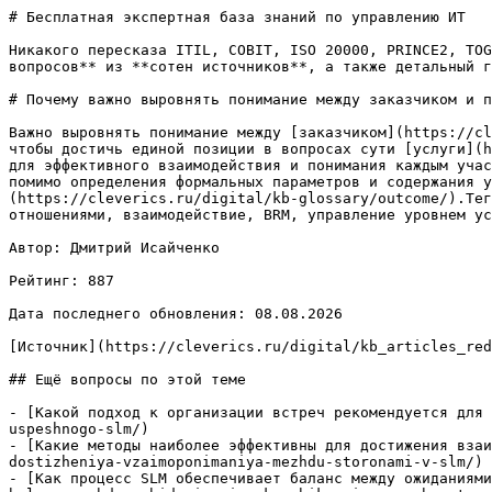
# Бесплатная экспертная база знаний по управлению ИТ

Никакого пересказа ITIL, COBIT, ISO 20000, PRINCE2, TOG
вопросов** из **сотен источников**, а также детальный г
# Почему важно выровнять понимание между заказчиком и п
Важно выровнять понимание между [заказчиком](https://cl
чтобы достичь единой позиции в вопросах сути [услуги](h
для эффективного взаимодействия и понимания каждым учас
помимо определения формальных параметров и содержания 
(https://cleverics.ru/digital/kb-glossary/outcome/).Тег
отношениями, взаимодействие, BRM, управление уровнем ус
Автор: Дмитрий Исайченко

Рейтинг: 887

Дата последнего обновления: 08.08.2026

[Источник](https://cleverics.ru/digital/kb_articles_red
## Ещё вопросы по этой теме

- [Какой подход к организации встреч рекомендуется для 
uspeshnogo-slm/)

- [Какие методы наиболее эффективны для достижения взаи
dostizheniya-vzaimoponimaniya-mezhdu-storonami-v-slm/)

- [Как процесс SLM обеспечивает баланс между ожиданиями