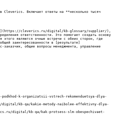
в Cleverics. Включает ответы на **несколько тысяч 
](https://cleverics.ru/digital/kb-glossary/supplier/), 
ределения ответственности. Это помогает создать основу 
я этого являются очные встречи с обеих сторон, где 
общей заинтересованности в [результате]
с-заказчик, общие вопросы менеджмента, управление 
y-podkhod-k-organizatsii-vstrech-rekomenduetsya-dlya-
/digital/kb-qa/kakie-metody-naibolee-effektivny-dlya-
cs.ru/digital/kb-qa/kak-protsess-slm-obespechivaet-