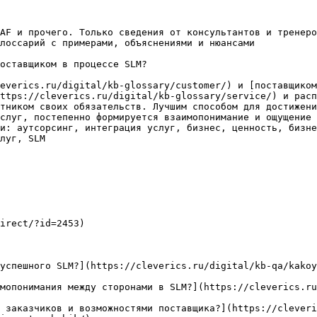
AF и прочего. Только сведения от консультантов и тренеро
лоссарий с примерами, объяснениями и нюансами

оставщиком в процессе SLM?

everics.ru/digital/kb-glossary/customer/) и [поставщиком
ttps://cleverics.ru/digital/kb-glossary/service/) и расп
тником своих обязательств. Лучшим способом для достижени
услуг, постепенно формируется взаимопонимание и ощущение 
и: аутсорсинг, интеграция услуг, бизнес, ценность, бизне
луг, SLM

irect/?id=2453)

успешного SLM?](https://cleverics.ru/digital/kb-qa/kako
мопонимания между сторонами в SLM?](https://cleverics.ru
 заказчиков и возможностями поставщика?](https://cleveri