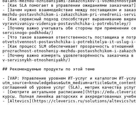
balans-mezhdu-ozhidaniyami-zakazchikov-i-vozmozhnostyam
- [Как SLA помогает в управлении ожиданиями заказчика?]
- [Зачем нужно взаимодействие между поставщиком и заказ
mezhdu-postavshchikom-i-zakazchikom-pri-vnedrenii-servi
- [Как сервисный подход способствует выравниванию виден
vyravnivaniyu-videniya-postavshchika-i-potrebiteley/)

- [Почему важно учитывать обе стороны при применении се
servisnogo-podkhoda/)

- [Что такое взаимная ответственность поставщика и потр
otvetstvennost-postavshchika-i-potrebitelya-it-uslug-i-
- [Как процесс SLM обеспечивает прозрачность отношений 
prozrachnost-otnosheniy-mezhdu-postavshchikom-i-zakazch
- [Почему важно измерять удовлетворённость заказчика в 
v-servisnykh-otnosheniyakh/)

## Рекомендуемые продукты по этой теме

- [VAP: Управление уровнем ИТ-услуг и каталогом ИТ-услу
utm_source=knowledgebase&utm_medium=article&utm_content
соглашений об уровне услуг (SLA), метрик качества услуг
- [Смотрите актуальное расписание](https://edu.cleveric
курсы. Полная линейка авторских и аккредитованных учебн
- [Altevics](https://cleverics.ru/solutions/altevics?ut