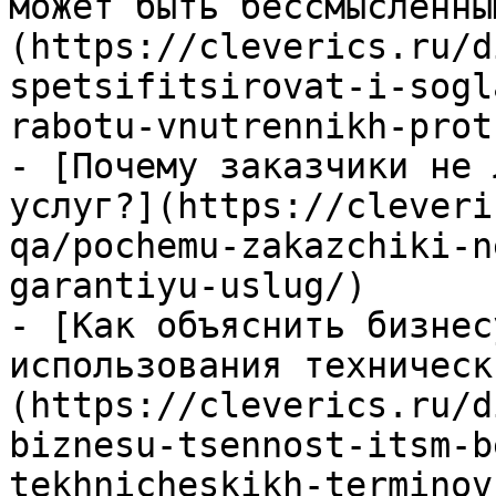
может быть бессмысленны
(https://cleverics.ru/d
spetsifitsirovat-i-sogl
rabotu-vnutrennikh-prot
- [Почему заказчики не 
услуг?](https://cleveri
qa/pochemu-zakazchiki-n
garantiyu-uslug/)

- [Как объяснить бизнес
использования техническ
(https://cleverics.ru/d
biznesu-tsennost-itsm-b
tekhnicheskikh-terminov/