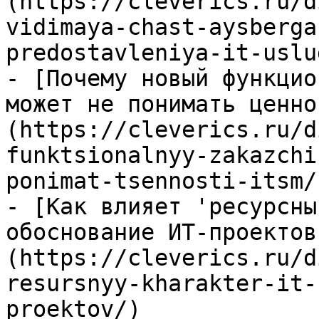
(https://cleverics.ru/d
vidimaya-chast-aysberga
predostavleniya-it-uslug
- [Почему новый функцио
может не понимать ценно
(https://cleverics.ru/d
funktsionalnyy-zakazchi
ponimat-tsennosti-itsm/)
- [Как влияет 'ресурсны
обоснование ИТ-проектов
(https://cleverics.ru/d
resursnyy-kharakter-it-
proektov/)
