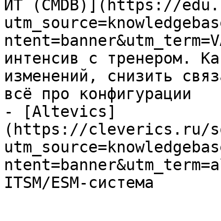
ИТ (CMDB)](https://edu.
utm_source=knowledgebas
ntent=banner&utm_term=V
интенсив с тренером. Ка
изменений, снизить связ
всё про конфигурации

- [Altevics]
(https://cleverics.ru/s
utm_source=knowledgebas
ntent=banner&utm_term=a
ITSM/ESM-система