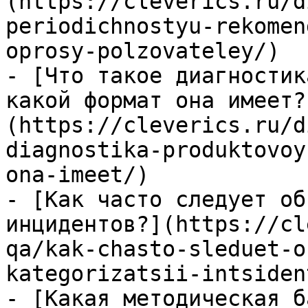
(https://cleverics.ru/d
periodichnostyu-rekomen
oprosy-polzovateley/)

- [Что такое диагностик
какой формат она имеет?
(https://cleverics.ru/d
diagnostika-produktovoy
ona-imeet/)

- [Как часто следует об
инцидентов?](https://cl
qa/kak-chasto-sleduet-o
kategorizatsii-intsiden
- [Какая методическая б