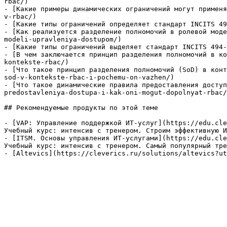
rbac/)

- [Какие примеры динамических ограничений могут применя
v-rbac/)

- [Какие типы ограничений определяет стандарт INCITS 49
- [Как реализуется разделение полномочий в ролевой моде
modeli-upravleniya-dostupom/)

- [Какие типы ограничений выделяет стандарт INCITS 494-
- [В чем заключается принцип разделения полномочий в ко
kontekste-rbac/)

- [Что такое принцип разделения полномочий (SoD) в конт
sod-v-kontekste-rbac-i-pochemu-on-vazhen/)

- [Что такое динамические правила предоставления доступ
predostavleniya-dostupa-i-kak-oni-mogut-dopolnyat-rbac/
## Рекомендуемые продукты по этой теме

- [VAP: Управление поддержкой ИТ-услуг](https://edu.cle
Учебный курс: интенсив с тренером. Строим эффективную И
- [ITSM. Основы управления ИТ-услугами](https://edu.cle
Учебный курс: интенсив с тренером. Самый популярный тре
- [Altevics](https://cleverics.ru/solutions/altevics?ut