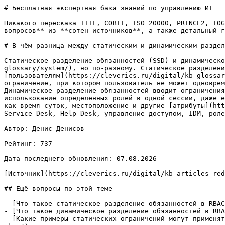
# Бесплатная экспертная база знаний по управлению ИТ

Никакого пересказа ITIL, COBIT, ISO 20000, PRINCE2, TOG
вопросов** из **сотен источников**, а также детальный г
# В чём разница между статическим и динамическим раздел
Статическое разделение обязанностей (SSD) и динамическо
glossary/system/), но по-разному. Статическое разделени
[пользователям](https://cleverics.ru/digital/kb-glossar
ограничение, при котором пользователь не может одноврем
Динамическое разделение обязанностей вводит ограничения
использование определённых ролей в одной сессии, даже е
как время суток, местоположение и другие [атрибуты](htt
Service Desk, Help Desk, управление доступом, IDM, роле
Автор: Денис Денисов

Рейтинг: 737

Дата последнего обновления: 07.08.2026

[Источник](https://cleverics.ru/digital/kb_articles_red
## Ещё вопросы по этой теме

- [Что такое статическое разделение обязанностей в RBAC
- [Что такое динамическое разделение обязанностей в RBA
- [Какие примеры статических ограничений могут применят