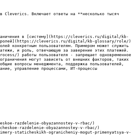
в Cleverics. Включает ответы на **несколько тысяч 
аничения в [систему](https://cleverics.ru/digital/kb-
ролей](https://cleverics.ru/digital/kb-glossary/role/)
олей конкретным пользователям. Примером может служить 
атежи, и роль, отвечающую за заверение этих платежей. 
rocess/) работы пользователя - запрещает одновременное 
ограничения могут зависеть от внешних факторов, таких 
общие вопросы менеджмента, поддержка пользователей, 
ание, управление процессами, ИТ-процессы

eskoe-razdelenie-obyazannostey-v-rbac/)

cheskoe-razdelenie-obyazannostey-v-rbac/)

imery-staticheskikh-ogranicheniy-mogut-primenyatsya-v-