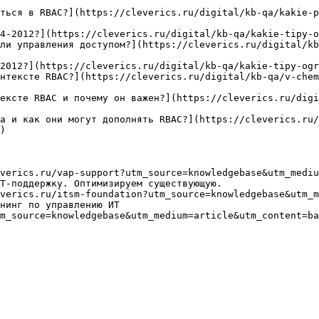
ться в RBAC?](https://cleverics.ru/digital/kb-qa/kakie-p
4-2012?](https://cleverics.ru/digital/kb-qa/kakie-tipy-o
ли управления доступом?](https://cleverics.ru/digital/kb
2012?](https://cleverics.ru/digital/kb-qa/kakie-tipy-ogr
нтексте RBAC?](https://cleverics.ru/digital/kb-qa/v-chem
ексте RBAC и почему он важен?](https://cleverics.ru/digi
а и как они могут дополнять RBAC?](https://cleverics.ru/
)

verics.ru/vap-support?utm_source=knowledgebase&utm_mediu
Т-поддержку. Оптимизируем существующую.

verics.ru/itsm-foundation?utm_source=knowledgebase&utm_m
нинг по управлению ИТ

m_source=knowledgebase&utm_medium=article&utm_content=ba