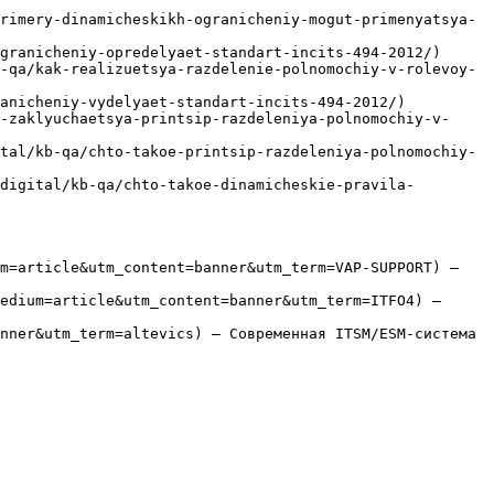
rimery-dinamicheskikh-ogranicheniy-mogut-primenyatsya-
granicheniy-opredelyaet-standart-incits-494-2012/)

-qa/kak-realizuetsya-razdelenie-polnomochiy-v-rolevoy-
anicheniy-vydelyaet-standart-incits-494-2012/)

-zaklyuchaetsya-printsip-razdeleniya-polnomochiy-v-
tal/kb-qa/chto-takoe-printsip-razdeleniya-polnomochiy-
digital/kb-qa/chto-takoe-dinamicheskie-pravila-
m=article&utm_content=banner&utm_term=VAP-SUPPORT) — 
edium=article&utm_content=banner&utm_term=ITFO4) — 
nner&utm_term=altevics) — Современная ITSM/ESM-система