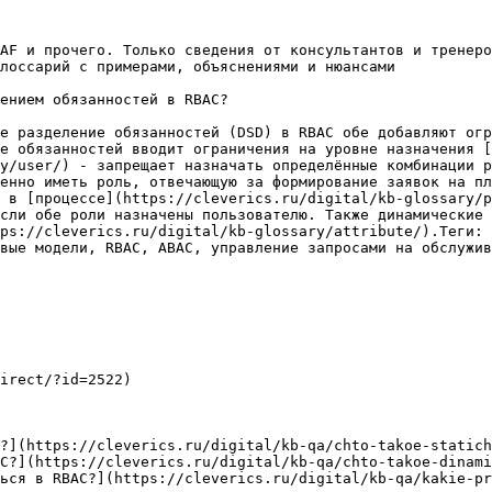
AF и прочего. Только сведения от консультантов и тренеро
лоссарий с примерами, объяснениями и нюансами

ением обязанностей в RBAC?

е разделение обязанностей (DSD) в RBAC обе добавляют огр
е обязанностей вводит ограничения на уровне назначения [
y/user/) - запрещает назначать определённые комбинации р
енно иметь роль, отвечающую за формирование заявок на пл
 в [процессе](https://cleverics.ru/digital/kb-glossary/p
сли обе роли назначены пользователю. Также динамические 
ps://cleverics.ru/digital/kb-glossary/attribute/).Теги: 
вые модели, RBAC, ABAC, управление запросами на обслужив
irect/?id=2522)

?](https://cleverics.ru/digital/kb-qa/chto-takoe-statich
C?](https://cleverics.ru/digital/kb-qa/chto-takoe-dinami
ься в RBAC?](https://cleverics.ru/digital/kb-qa/kakie-pr