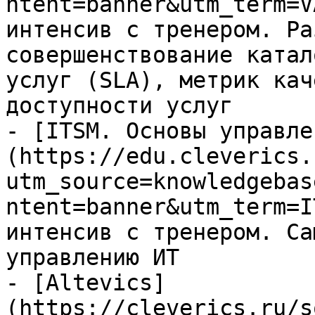
ntent=banner&utm_term=V
интенсив с тренером. Ра
совершенствование катал
услуг (SLA), метрик кач
доступности услуг

- [ITSM. Основы управле
(https://edu.cleverics.
utm_source=knowledgebas
ntent=banner&utm_term=I
интенсив с тренером. Са
управлению ИТ

- [Altevics]
(https://cleverics.ru/s