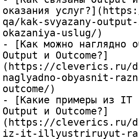
оказания услуг?](https:
qa/kak-svyazany-output-
okazaniya-uslug/)

- [Как можно наглядно о
Output и Outcome?]
(https://cleverics.ru/d
naglyadno-obyasnit-razn
outcome/)

- [Какие примеры из IT 
Output и Outcome?]
(https://cleverics.ru/d
iz-it-illyustriruyut-ra