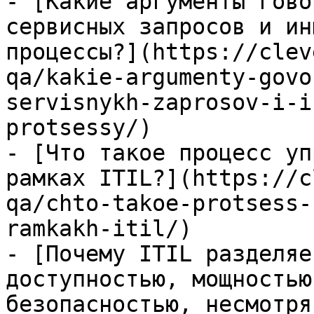
- [Какие аргументы гово
сервисных запросов и ин
процессы?](https://clev
qa/kakie-argumenty-govo
servisnykh-zaprosov-i-i
protsessy/)

- [Что такое процесс уп
рамках ITIL?](https://c
qa/chto-takoe-protsess-
ramkakh-itil/)

- [Почему ITIL разделяе
доступностью, мощностью
безопасностью, несмотря