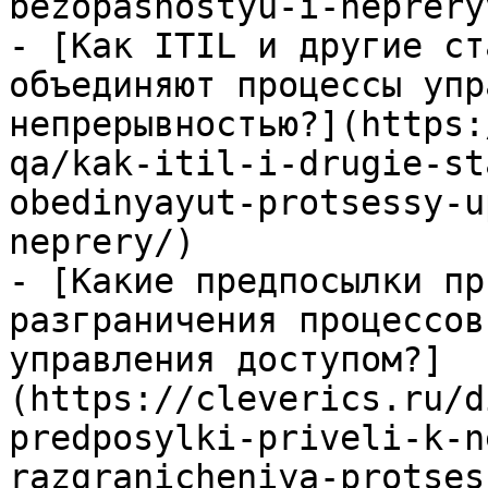
bezopasnostyu-i-neprery
- [Как ITIL и другие ст
объединяют процессы упр
непрерывностью?](https:
qa/kak-itil-i-drugie-st
obedinyayut-protsessy-u
neprery/)

- [Какие предпосылки пр
разграничения процессов
управления доступом?]
(https://cleverics.ru/d
predposylki-priveli-k-n
razgranicheniya-protses