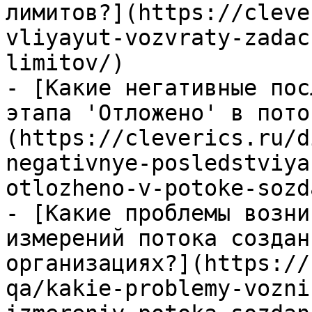
лимитов?](https://cleve
vliyayut-vozvraty-zadac
limitov/)

- [Какие негативные пос
этапа 'Отложено' в пото
(https://cleverics.ru/d
negativnye-posledstviya
otlozheno-v-potoke-sozd
- [Какие проблемы возни
измерений потока создан
организациях?](https://
qa/kakie-problemy-vozni