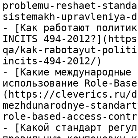
problemu-reshaet-standa
sistemakh-upravleniya-d
- [Как работают политик
INCITS 494-2012?](https
qa/kak-rabotayut-politi
incits-494-2012/)

- [Какие международные 
использование Role-Base
(https://cleverics.ru/d
mezhdunarodnye-standart
role-based-access-contro
- [Какой стандарт регул