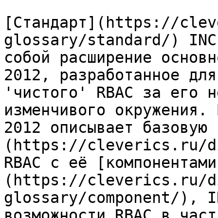
[Стандарт](https://clev
glossary/standard/) INC
собой расширение основн
2012, разработанное для
'чистого' RBAC за его н
изменчивого окружения. 
2012 описывает базовую 
(https://cleverics.ru/d
RBAC с её [компонентами
(https://cleverics.ru/d
glossary/component/), I
возможности RBAC в част