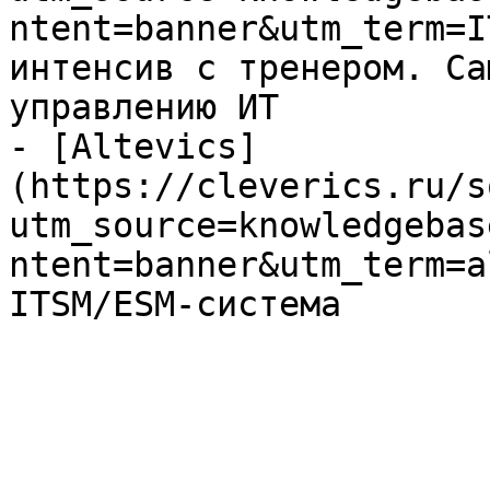
ntent=banner&utm_term=I
интенсив с тренером. Са
управлению ИТ

- [Altevics]
(https://cleverics.ru/s
utm_source=knowledgebas
ntent=banner&utm_term=a
ITSM/ESM-система