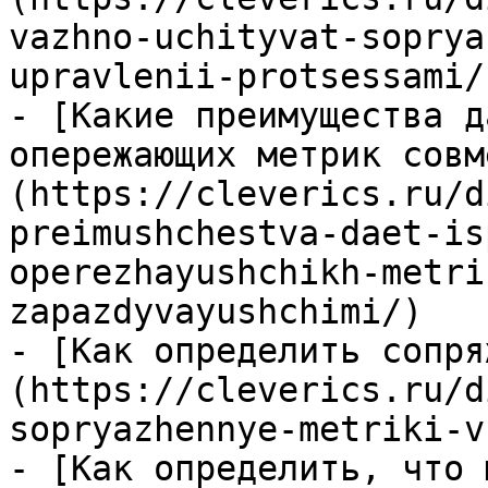
vazhno-uchityvat-soprya
upravlenii-protsessami/)
- [Какие преимущества д
опережающих метрик совм
(https://cleverics.ru/d
preimushchestva-daet-is
operezhayushchikh-metri
zapazdyvayushchimi/)

- [Как определить сопря
(https://cleverics.ru/d
sopryazhennye-metriki-v
- [Как определить, что 