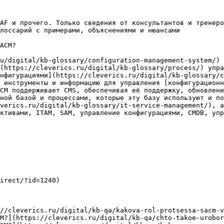
AF и прочего. Только сведения от консультантов и тренеро
лоссарий с примерами, объяснениями и нюансами

ACM?

ru/digital/kb-glossary/configuration-management-system/) 
(https://cleverics.ru/digital/kb-glossary/process/) упра
нфигурациями](https://cleverics.ru/digital/kb-glossary/c
 инструменты и информацию для управления [конфигурационн
CM поддерживает CMS, обеспечивая её поддержку, обновлени
ной базой и процессами, которые эту базу используют и по
verics.ru/digital/kb-glossary/it-service-management/), а
ктивами, ITAM, SAM, управление конфигурациями, CMDB, упр
irect/?id=1240)

//cleverics.ru/digital/kb-qa/kakova-rol-protsessa-sacm-v
M?](https://cleverics.ru/digital/kb-qa/chto-takoe-urobor