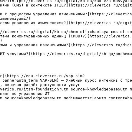
SM?](https://cleverics.ru/digital/kb-qa/kak-vzaimosvyaza
иями (CMS) в контексте ITIL?](https://cleverics.ru/digit
и с процессом управления изменениями?](https://cleverics
zmeneniyami/)

ссом управления изменениями?](https://cleverics.ru/digit
//cleverics.ru/digital/kb-qa/chem-otlichaetsya-cms-ot-cm
тема конфигурационных единиц (CMDB)?](https://cleverics.
)

ями и управления изменениями?](https://cleverics.ru/digi
ИТ-услугами?](https://cleverics.ru/digital/kb-qa/pochemu
г](https://edu.cleverics.ru/vap-slm?
=banner&utm_term=VAP-SLM) — Учебный курс: интенсив с тре
, включая расчёт доступности услуг

verics.ru/itsm-foundation?utm_source=knowledgebase&utm_m
нинг по управлению ИТ

m_source=knowledgebase&utm_medium=article&utm_content=ba