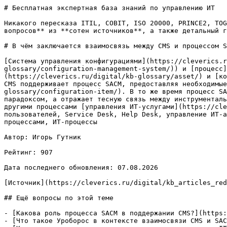
# Бесплатная экспертная база знаний по управлению ИТ

Никакого пересказа ITIL, COBIT, ISO 20000, PRINCE2, TOG
вопросов** из **сотен источников**, а также детальный г
# В чём заключается взаимосвязь между CMS и процессом S
[Система управления конфигурациями](https://cleverics.
glossary/configuration-management-system/)) и [процесс]
(https://cleverics.ru/digital/kb-glossary/asset/) и [ко
CMS поддерживает процесс SACM, предоставляя необходимые
glossary/configuration-item/). В то же время процесс SA
парадоксом, а отражает тесную связь между инструменталь
другими процессами [управления ИТ-услугами](https://cle
пользователей, Service Desk, Help Desk, управление ИТ-а
процессами, ИТ-процессы

Автор: Игорь Гутник

Рейтинг: 907

Дата последнего обновления: 07.08.2026

[Источник](https://cleverics.ru/digital/kb_articles_red
## Ещё вопросы по этой теме

- [Какова роль процесса SACM в поддержании CMS?](https:
- [Что такое Уроборос в контексте взаимосвязи CMS и SAC