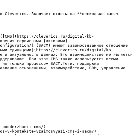
в Cleverics. Включает ответы на **несколько тысяч 
([CMS](https://cleverics.ru/digital/kb-
вления сервисными [активами]
onfiguration/) (SACM) имеют взаимосвязанное отношение. 
ыми единицами](https://cleverics.ru/digital/kb-
е и актуальность данных. Это взаимодействие не является 
ддерживают. При этом CMS также используется всеми 
 не только процессом SACM.Теги: поддержка 
авление отношениями, взаимодействие, BRM, управление 
-podderzhanii-cms/)

os-v-kontekste-vzaimosvyazi-cms-i-sacm/)
