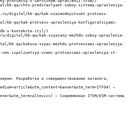
ny-protsessy-v-servisnom-upravlenii-itsm/)

al/kb-qa/chto-predstavlyaet-soboy-sistema-upravleniya-
.ru/digital/kb-qa/kak-vzaimodeystvuet-protsess-
al/kb-qa/kak-protsess-upravleniya-konfiguratsiyami-
db-v-kontekste-itil/)

ru/digital/kb-qa/kak-svyazany-mezhdu-soboy-upravlenie-
tal/kb-qa/kakova-svyaz-mezhdu-protsessami-upravleniya-
-cms-ispolzuetsya-vsemi-protsessami-upravleniya-it-
нером. Разработка и совершенствование каталога, 
edium=article&utm_content=banner&utm_term=ITFO4) — 
nner&utm_term=altevics) — Современная ITSM/ESM-система