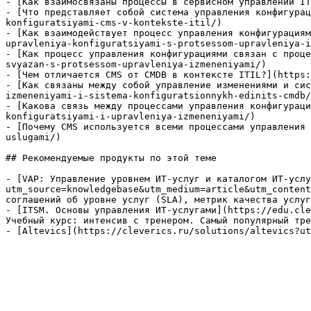
- [Как взаимосвязаны процессы в сервисном управлении IT
- [Что представляет собой система управления конфигурац
konfiguratsiyami-cms-v-kontekste-itil/)

- [Как взаимодействует процесс управления конфигурациям
upravleniya-konfiguratsiyami-s-protsessom-upravleniya-i
- [Как процесс управления конфигурациями связан с проце
svyazan-s-protsessom-upravleniya-izmeneniyami/)

- [Чем отличается CMS от CMDB в контексте ITIL?](https:
- [Как связаны между собой управление изменениями и сис
izmeneniyami-i-sistema-konfiguratsionnykh-edinits-cmdb/
- [Какова связь между процессами управления конфигураци
konfiguratsiyami-i-upravleniya-izmeneniyami/)

- [Почему CMS используется всеми процессами управления 
uslugami/)

## Рекомендуемые продукты по этой теме

- [VAP: Управление уровнем ИТ-услуг и каталогом ИТ-услу
utm_source=knowledgebase&utm_medium=article&utm_content
соглашений об уровне услуг (SLA), метрик качества услуг
- [ITSM. Основы управления ИТ-услугами](https://edu.cle
Учебный курс: интенсив с тренером. Самый популярный тре
- [Altevics](https://cleverics.ru/solutions/altevics?ut