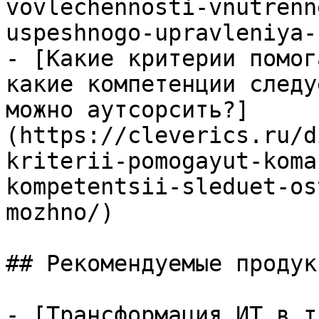
vovlechennosti-vnutrenn
uspeshnogo-upravleniya-
- [Какие критерии помог
какие компетенции следу
можно аутсорсить?]
(https://cleverics.ru/d
kriterii-pomogayut-koma
kompetentsii-sleduet-os
mozhno/)

## Рекомендуемые продук
- [Трансформация ИТ в т