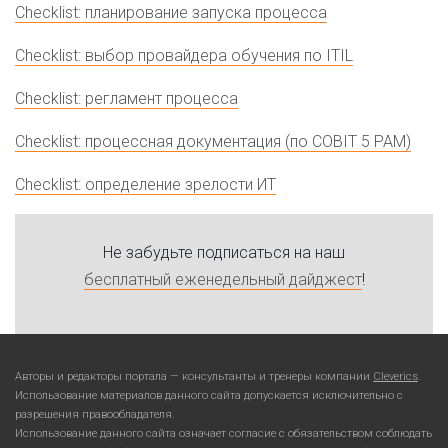
Checklist: планирование запуска процесса
Checklist: выбор провайдера обучения по ITIL
Checklist: регламент процесса
Checklist: процессная документация (по COBIT 5 PAM)
Checklist: определение зрелости ИТ
Не забудьте подписаться на наш
бесплатный еженедельный дайджест
!
Авторы и редакторы портала — консультанты и тренеры компании
Cleverics
.
Использование материалов данного сайта допускается исключительно с
разрешения правообладателя.
Использование данного сайта означает согласие с обязательством соблюдать