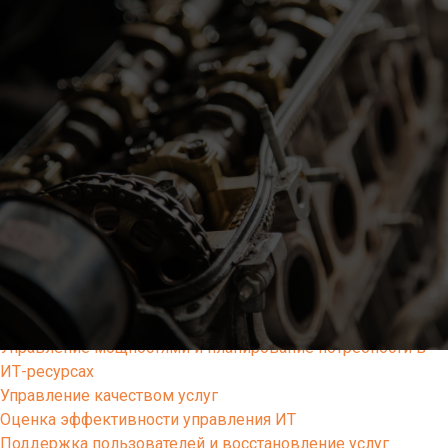
Решения
Altevics
Стоимость
Документы
Партнерская программа Altevics
Услуги
Подготовка и поддержка внутренних агентов изменений
(методологов, коучей, скрам-мастеров)
Выстраивание современной разработки ПО через
продуктовые команды
Диагностика продуктовой команды разработки ПО
Документирование сервисной архитектуры и ИТ-
инфраструктуры
Учет и распределение ИТ-затрат, тарификация ИТ-услуг
Управление мощностями и планирование потребности в
ИТ-ресурсах
Управление качеством услуг
Оценка эффективности управления ИТ
Поддержка пользователей и восстановление услуг