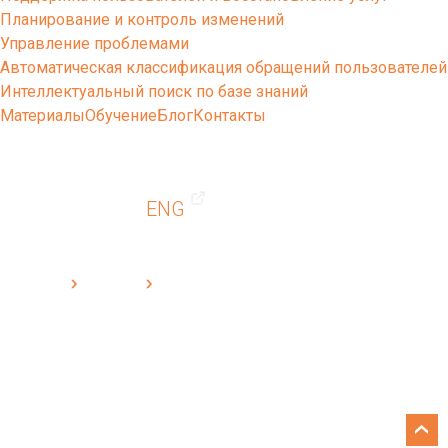
Планирование и контроль изменений
Управление проблемами
Автоматическая классификация обращений пользователей
Интеллектуальный поиск по базе знаний
Материалы
Обучение
Блог
Контакты
ENG
Cleverics
Решения
OMNITRACKER CleverENGINE — ITSM-система на платформе OMNITRACKER
OMNITRACKER CleverENGINE —
ITSM-система на платформе