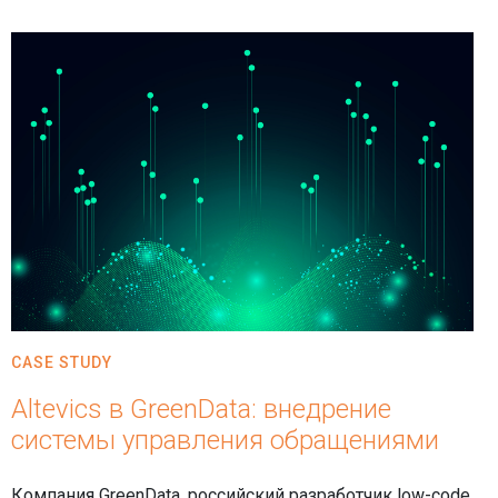
CASE STUDY
Altevics в GreenData: внедрение
системы управления обращениями
Компания GreenData, российский разработчик low-code