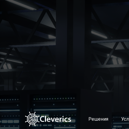
Решения
Услуги
Altevics
Подготовка и поддержка в
Стоимость
Выстраивание современно
Документы
Диагностика продуктовой
Партнерская программа Altevics
Документирование сервис
Учет и распределение ИТ-з
Управление мощностями и 
Управление качеством усл
Оценка эффективности уп
Поддержка пользователей 
Планирование и контроль
Управление проблемами
Автоматическая классифи
Интеллектуальный поиск п
Решения
Усл