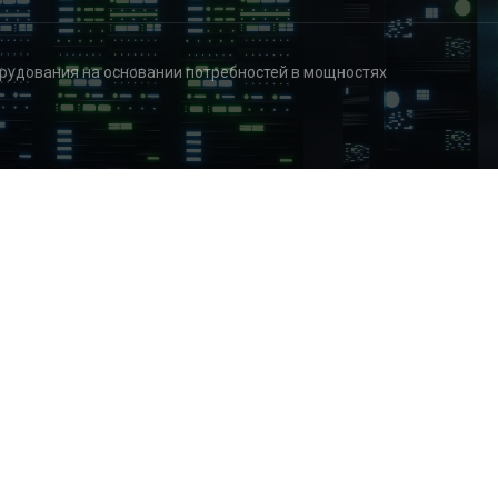
рудования на основании потребностей в мощностях
купки оборудования н
мощностях