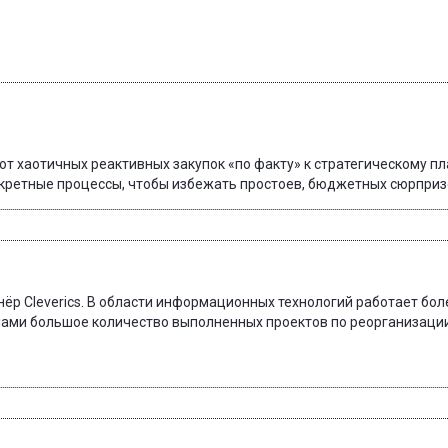
от хаотичных реактивных закупок «по факту» к стратегическому п
нкретные процессы, чтобы избежать простоев, бюджетных сюрпризо
ёр Cleverics. В области информационных технологий работает боле
ечами большое количество выполненных проектов по реорганизаци