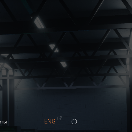
Материалы
Обучение
Блог
Контакты
-мастеров)
ENG
кты