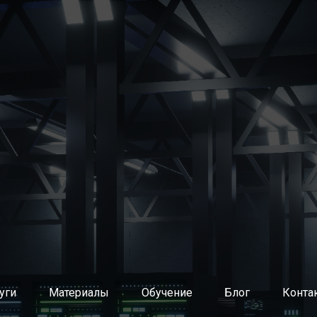
нутренних агентов изменений (методологов, коучей, скрам
й разработки ПО через продуктовые команды
 команды разработки ПО
ной архитектуры и ИТ-инфраструктуры
атрат, тарификация ИТ-услуг
планирование потребности в ИТ-ресурсах
уг
равления ИТ
и восстановление услуг
 изменений
кация обращений пользователей
о базе знаний
уги
Материалы
Обучение
Блог
Конта