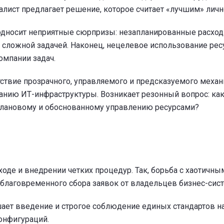
алист предлагает решение, которое считает «лучшим» лично
односит неприятные сюрпризы: незапланированные расход
 сложной задачей. Наконец, нецелевое использование рес
омпании задач.
ствие прозрачного, управляемого и предсказуемого меха
ванию ИТ-инфраструктуры. Возникает резонный вопрос: как
 плановому и обоснованному управлению ресурсами?
оде и внедрении четких процедур. Так, борьба с хаотичны
аблаговременного сбора заявок от владельцев бизнес-сист
ает введение и строгое соблюдение единых стандартов на
онфигураций.