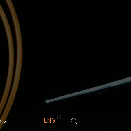
Материалы
Обучение
Блог
Контакты
-мастеров)
ENG
кты