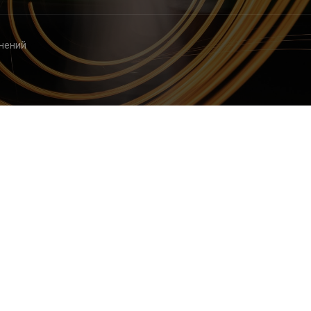
енений
контроль изменений