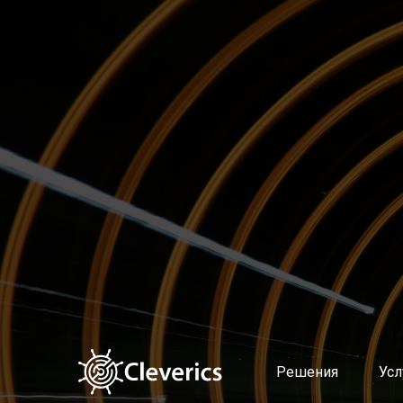
Решения
Услуги
Altevics
Подготовка и поддержка в
Стоимость
Выстраивание современно
Документы
Диагностика продуктовой
Партнерская программа Altevics
Документирование сервис
Учет и распределение ИТ-з
Управление мощностями и 
Управление качеством усл
Оценка эффективности уп
Поддержка пользователей 
Планирование и контроль
Управление проблемами
Автоматическая классифи
Интеллектуальный поиск п
Решения
Усл