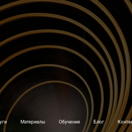
нутренних агентов изменений (методологов, коучей, скрам
й разработки ПО через продуктовые команды
 команды разработки ПО
ной архитектуры и ИТ-инфраструктуры
атрат, тарификация ИТ-услуг
планирование потребности в ИТ-ресурсах
уг
равления ИТ
и восстановление услуг
 изменений
кация обращений пользователей
о базе знаний
уги
Материалы
Обучение
Блог
Конта