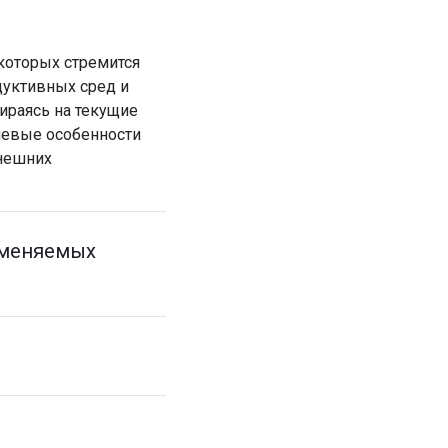
 которых стремится
дуктивных сред и
ираясь на текущие
чевые особенности
внешних
зменяемых