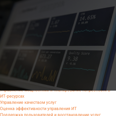
Решения
Altevics
Стоимость
Документы
Партнерская программа Altevics
Услуги
Подготовка и поддержка внутренних агентов изменений
(методологов, коучей, скрам-мастеров)
Выстраивание современной разработки ПО через
продуктовые команды
Диагностика продуктовой команды разработки ПО
Документирование сервисной архитектуры и ИТ-
инфраструктуры
Учет и распределение ИТ-затрат, тарификация ИТ-услуг
Управление мощностями и планирование потребности в
ИТ-ресурсах
Управление качеством услуг
Оценка эффективности управления ИТ
Поддержка пользователей и восстановление услуг